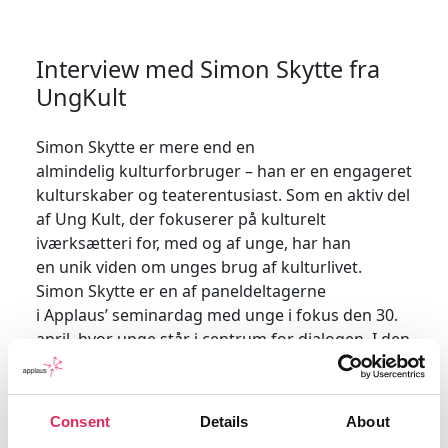
Interview med Simon Skytte fra
UngKult
Simon Skytte er mere end en
almindelig
kulturforbruger
– han er en engageret
kulturskaber og teaterentusiast. Som en aktiv del
af Ung Kult, der fokuserer på kulturelt
iværksætteri for, med og af unge,
har han
en
unik
viden om unges brug af
kulturlivet.
Simon Skytte er en af paneldeltagerne
i
Applaus’
seminardag med unge i fokus den 30.
april, hvor unge står i centrum for dialogen. I den
forbindelse, har han i et miniinterview med
Applaus delt si
ne tanker
om barrierer
og
motivationsfaktorer for
brug
af kultur
oplevelser
.
Consent
Details
About