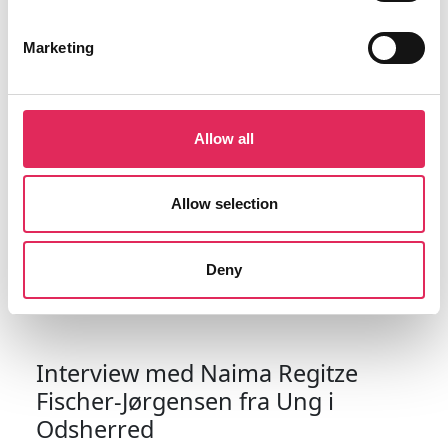
Ewin deler her, hvad der motiverer hende til at
deltage i kulturoplevelser.
Marketing
Læs artiklen her
Allow all
Allow selection
Naima Regitze Fischer-Jørgensen fra Ung i
Odsherred: “Se de unge som eksperter!”
Deny
Interview med Naima Regitze
Fischer-Jørgensen fra Ung i
Odsherred