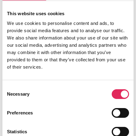
Læs artiklen her
This website uses cookies
We use cookies to personalise content and ads, to
provide social media features and to analyse our traffic.
We also share information about your use of our site with
Ewin Akkurt fra Restage: “Få unge til at udvikle
our social media, advertising and analytics partners who
kultur!”
may combine it with other information that you’ve
provided to them or that they’ve collected from your use
of their services.
Consent
Interview med Ewin Newal Akkurt
Necessary
Selection
fra Restage
Preferences
Applaus har talt med Ewin Newal Akkurt fra
Restage, der deltog som en del af ungepanelet
ved Applaus’ seminardag med unge i fokus.
Statistics