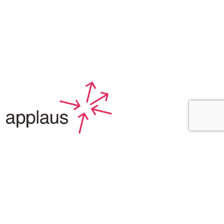
Applaus leverer viden, værktøjer og undervisning,
der hjælper kulturinstitutioner med at udvikle deres
publikumsstrategi i overensstemmelse med deres
mission.
Det gør vi, for at endnu flere borgere får mulighed for