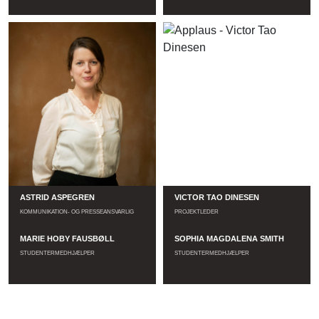
Læs mere
ASTRID ASPEGREN
VICTOR TAO DINESEN
KOMMUNIKATION- OG PRESSEANSVARLIG
PROJEKTLEDER
MARIE HOBY FAUSBØLL
SOPHIA MAGDALENA SMITH
STUDENTERMEDHJÆLPER
STUDENTERMEDHJÆLPER
Læs mere
Læs mere