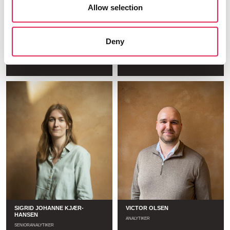
Allow selection
Deny
SKRIV TIL OS
LENE STRUCK-MADSEN
GENERELLE HENVENDELSER
DIREKTØR
Læs mere
Læs mere
SIGRID JOHANNE KJÆR-
VICTOR OLSEN
HANSEN
ANALYTIKER
SENIORANALYTIKER