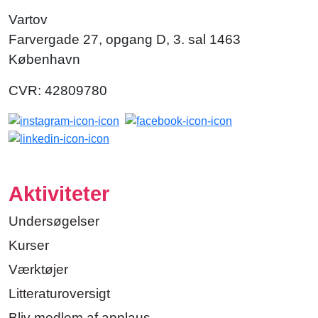
Vartov
Farvergade 27, opgang D, 3. sal 1463
København
CVR: 42809780
Aktiviteter
Undersøgelser
Kurser
Værktøjer
Litteraturoversigt
Bliv medlem af applaus