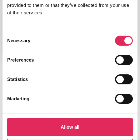
provided to them or that they’ve collected from your use
of their services.
Download tabelrapporten her
Consent
Necessary
Selection
Preferences
Læs vores andre rapporter
Statistics
Find alle rapporter her
Marketing
OM BORGERE
mandag 22 april 2024
Borgernes kulturforbrug
Allow all
OM BRANCHEN