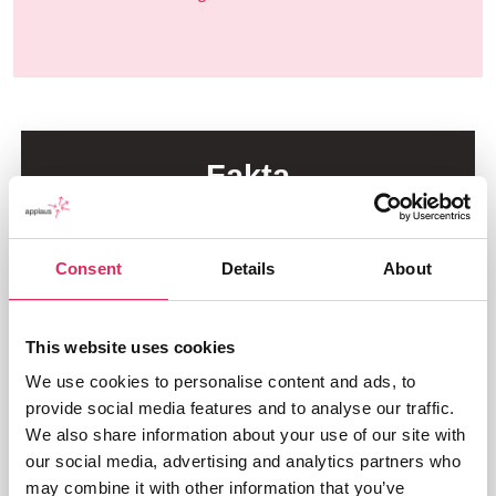
Fakta
Undersøgelsen blev gennemført i perioden 4. - 24.
Consent
Details
About
april 2024 og er udviklet i samarbejde med DEOO,
Dansk Live, Dansk Teater og Epinion.
Dataindsamlingen foregik gennem et webbaseret
This website uses cookies
spørgeskema, som institutionerne delte med deres
We use cookies to personalise content and ads, to
nyhedsbrevsmodtagere, følgere på sociale medier,
provide social media features and to analyse our traffic.
besøgende og tidligere billetkøbere.
We also share information about your use of our site with
our social media, advertising and analytics partners who
Download datasættet her
may combine it with other information that you’ve