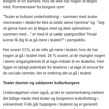
borgere er en barriere, hvis de ikke har nogen at følges
med. Kommentarer fra borgere som:
”Teater er kulturel underholdning – sammen med andre
mennesker i stedet for blot at sidde alene hjemme” og ”Jeg
vil gerne have en at følges med og dele oplevelsen
sammen med…” er med til at sætte spørgsmålet ”Hvad
kunne få dig til at gå mere i teatret?” i perspektiv.
Her svarer 21%, at de ville gå mere i teatret, hvis de har
nogen at gå i teatret med. 16 % svarer, at de mangler nogen
i deres omgangskreds til at tage initiativ til en teatertur. Heri
ligger et oplagt potentiale for teatrene i at tage et ansvar for
de sociale rammer, der er omkring det at gå i teatret.
Teater danner og uddanner kulturborgere
Undersøgelsen viser også, at der er sammenhæng mellem
det tidlige møde med teater og borgerens kulturforbrug i
voksenlivet
.
Folk går hyppigere i teateret og er generelt