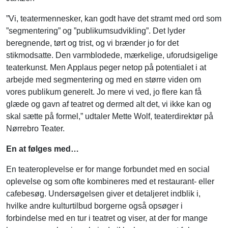
”Vi, teatermennesker, kan godt have det stramt med ord som
”segmentering” og ”publikumsudvikling”. Det lyder
beregnende, tørt og trist, og vi brænder jo for det
stikmodsatte. Den varmblodede, mærkelige, uforudsigelige
teaterkunst. Men Applaus peger netop på potentialet i at
arbejde med segmentering og med en større viden om
vores publikum generelt. Jo mere vi ved, jo flere kan få
glæde og gavn af teatret og dermed alt det, vi ikke kan og
skal sætte på formel,” udtaler Mette Wolf, teaterdirektør på
Nørrebro Teater.
En at følges med…
En teateroplevelse er for mange forbundet med en social
oplevelse og som ofte kombineres med et restaurant- eller
cafebesøg. Undersøgelsen giver et detaljeret indblik i,
hvilke andre kulturtilbud borgerne også opsøger i
forbindelse med en tur i teatret og viser, at der for mange