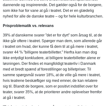
dannende og inspirerende. Det gælder også for de borgere,
som ikke har for vane at gå i teatret. Det er en glædelig
nyhed for alle de danske teatre – og for hele kulturbranchen.
Prisproblematik vs. relevans
39% af danskerne svarer ”det er for dyrt” som årsag til, at de
ikke går oftere i teatret. Spørger man dem, som allerede går
i teatret om hvad, der kunne få dem til at gå mere i teatret,
svarer 44 % ”billigere teaterbilletter.” Herfra kan man dog
ikke entydigt konkludere, at billigere teaterbilletter alene er
løsningen. Der findes et mangfoldigt teaterliv i Danmark
med et bredt spænd af forestillinger og billetpriser. Til
samme spørgsmål svarer 18%, at de ville gå mere i teatret,
hvis teatrene beskæftiger sig med emner, de kan relatere
sig til. Blandt de borgere, som er positivt indstillet over for
teater, svarer 35%, at de prioriterer andre oplevelser fremfor
at gå i teatret.