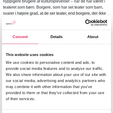
hyppigere brugere af kulturoplevelser – når de har været i
teateret som børn. Borgere, som har set teater som barn,
svarer i højere grad, at de ser teater, end borgere, der ikke
har set teater som barn.
Desuden viser undersøgelsen, at borgere, der har set teater
som barn er åbne for at ”at opleve noget nyt” og have
Consent
Details
About
sanseoplevelser i teatret end de borgere, som ikke har set
scenekunst som barn. Det tidlige møde med teater, som ofte
sker via skoler og institutioner, er af afgørende betydning for
This website uses cookies
borgernes efterfølgende kulturforbrug.
We use cookies to personalise content and ads, to
provide social media features and to analyse our traffic.
Viden om publikum skal bruges aktivt af teatrene
We also share information about your use of our site with
Med undersøgelsen kan institutionsteatrene landet over
our social media, advertising and analytics partners who
lære deres publikum og potentielle publikummer bedre at
may combine it with other information that you’ve
kende. Resultaterne giver indgående kendskab til
provided to them or that they’ve collected from your use
borgernes vaner og ønsker i forhold til teater. F.eks. hvilke
of their services.
aktiviteter omkring forestillinger, som kan få borgerne til at
gå mere i teatret, og i hvilke medier de orienterer sig om