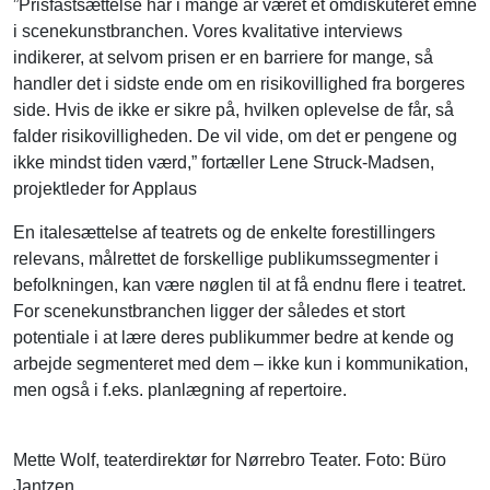
”Prisfastsættelse har i mange år været et omdiskuteret emne
i scenekunstbranchen. Vores kvalitative interviews
indikerer, at selvom prisen er en barriere for mange, så
handler det i sidste ende om en risikovillighed fra borgeres
side. Hvis de ikke er sikre på, hvilken oplevelse de får, så
falder risikovilligheden. De vil vide, om det er pengene og
ikke mindst tiden værd,” fortæller Lene Struck-Madsen,
projektleder for Applaus
En italesættelse af teatrets og de enkelte forestillingers
relevans, målrettet de forskellige publikumssegmenter i
befolkningen, kan være nøglen til at få endnu flere i teatret.
For scenekunstbranchen ligger der således et stort
potentiale i at lære deres publikummer bedre at kende og
arbejde segmenteret med dem – ikke kun i kommunikation,
men også i f.eks. planlægning af repertoire.
Mette Wolf, teaterdirektør for Nørrebro Teater. Foto: Büro
Jantzen