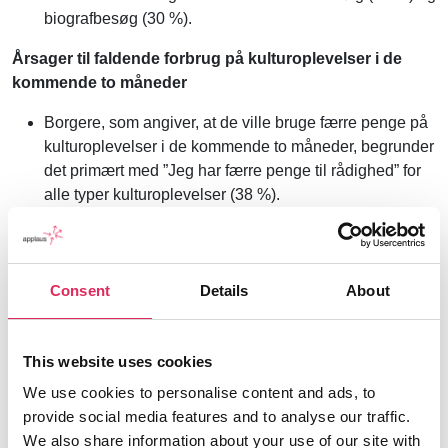
biografbesøg (30 %).
Årsager til faldende forbrug på kulturoplevelser i de
kommende to måneder
Borgere, som angiver, at de ville bruge færre penge på
kulturoplevelser i de kommende to måneder, begrunder
det primært med ”Jeg har færre penge til rådighed” for
alle typer kulturoplevelser (38 %).
Det næstmest valgte svar er:
– ”Tilbuddet interesserer mig mindre” for klassisk musik
& opera (31 %), teaterforestillinger (26 %)
og rytmisk
Consent
Details
About
koncert (26 %).
– ”Jeg har mindre tid” til museumsbesøg (33 %) og
biografbesøg (23 %).
This website uses cookies
– ”Der findes færre tilbud” for festival
(26 %)
We use cookies to personalise content and ads, to
Kulturbarometeret er gennemført af Applaus i samarbejde
provide social media features and to analyse our traffic.
med
Epinion
.
Tak til
Dansk Kulturliv
.
We also share information about your use of our site with