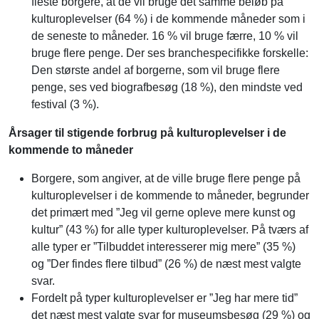
fleste borgere, at de vil bruge det samme beløb på
kulturoplevelser (64 %) i de kommende måneder som i
de seneste to måneder. 16 % vil bruge færre, 10 % vil
bruge flere penge. Der ses branchespecifikke forskelle:
Den største andel af borgerne, som vil bruge flere
penge, ses ved biografbesøg (18 %), den mindste ved
festival (3 %).
Årsager til stigende forbrug på kulturoplevelser i de
kommende to måneder
Borgere, som angiver, at de ville bruge flere penge på
kulturoplevelser i de kommende to måneder, begrunder
det primært med ”Jeg vil gerne opleve mere kunst og
kultur” (43 %) for alle typer kulturoplevelser. På tværs af
alle typer er ”Tilbuddet interesserer mig mere” (35 %)
og ”Der findes flere tilbud” (26 %) de næst mest valgte
svar.
Fordelt på typer kulturoplevelser er ”Jeg har mere tid”
det næst mest valgte svar for museumsbesøg (29 %) og