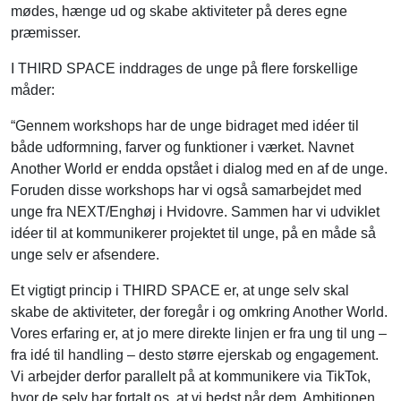
mødes, hænge ud og skabe aktiviteter på deres egne
præmisser.
I THIRD
SPACE inddrages de unge på flere forskellige
måder:
“Gennem workshops har de unge bidraget med idéer til
både udformning, farver og funktioner i værket. Navnet
Another World er endda opstået i dialog med en af de unge.
Foruden disse workshops har vi også samarbejdet med
unge fra NEXT/Enghøj i Hvidovre. Sammen har vi udviklet
idéer til at kommunikerer projektet til unge, på en måde så
unge selv er afsendere.
Et vigtigt princip i THIRD SPACE er, at unge selv skal
skabe de aktiviteter, der foregår i og omkring Another World.
Vores erfaring er, at jo mere direkte linjen er fra ung til ung –
fra idé til handling – desto større ejerskab og engagement.
Vi arbejder derfor parallelt på at kommunikere via TikTok,
hvor de selv har fortalt os, at vi bedst når dem. Ambitionen