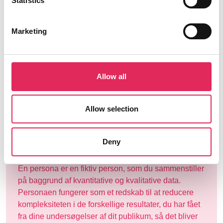
Statistics
Personaøvelsen indebærer en risiko for at reproducere
stereotyper, men det kan også være en måde at identificere
og italesætte fordomme. For os er personaerne blevet et
Marketing
redskab til at få et mere nuanceret og datainformeret
perspektiv på en kompleks målgruppe. Det har givet os
mulighed for at arbejde mere konkret og målrettet, uden at vi
mister bredden.”
Allow all
Læs mere om projektet Third Space her
Allow selection
Hvad er personaøvelsen?
Deny
En persona er en fiktiv person, som du sammenstiller
på baggrund af kvantitative og kvalitative data.
Personaen fungerer som et redskab til at reducere
kompleksiteten i de forskellige resultater, du har fået
fra dine undersøgelser af dit publikum, så det bliver