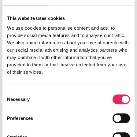
omsætte eksisterende viden og data til konkrete muligheder
og strategier, som kan foregribe potentielle udfordringer. Det
handler ikke kun om at bruge den data, man allerede har.
This website uses cookies
Det handler også om, hvordan man indsamler ny viden og
We use cookies to personalise content and ads, to
sammenstiller den med det eksisterende, så arbejdet hele
provide social media features and to analyse our traffic.
tiden tager afsæt i målgruppen og bygger på empiri frem for
We also share information about your use of our site with
antagelser.”
our social media, advertising and analytics partners who
De har især været glade for personaværktøjet, selvom
may combine it with other information that you’ve
øvelsen har sine faldgruber:
provided to them or that they’ve collected from your use
of their services.
“Selvom vi endnu ikke har implementeret det helt, har det
været meget lærerigt at få et større kendskab til
‘personaøvelsen’.
Consent
Necessary
Selection
Målgruppen ‘unge’ er bred og mangfoldig – både hvad
angår interesser, fritidsliv, sociale vaner og alder. Der er stor
forskel på at være 14 eller 19, og unge i ARKENs
Preferences
nærområde adskiller sig også i forhold til kulturelt ophav.