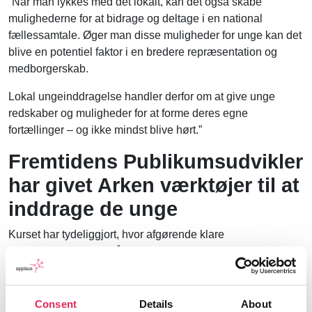
“Når man lykkes med det lokalt, kan det også skabe
mulighederne for at bidrage og deltage i en national
fællessamtale. Øger man disse muligheder for unge kan det
blive en potentiel faktor i en bredere repræsentation og
medborgerskab.
Lokal ungeinddragelse handler derfor om at give unge
redskaber og muligheder for at forme deres egne
fortællinger – og ikke mindst blive hørt.”
Fremtidens Publikumsudvikler
har givet Arken værktøjer til at
inddrage de unge
Kurset har tydeliggjort, hvor afgørende klare
rammesætninger er, når man vil inddrage unge som
kulturskabere i komplekse projekter:
“Fremtidens publikumsudvikler har givet os værktøjer til at
Consent
Details
About