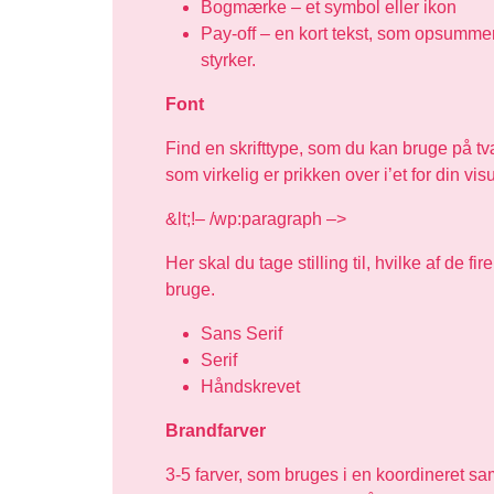
Bogmærke – et symbol eller ikon
Pay-off – en kort tekst, som opsummer
styrker.
Font
Find en skrifttype, som du kan bruge på tvæ
som virkelig er prikken over i’et for din visu
&lt;!– /wp:paragraph –>
Her skal du tage stilling til, hvilke af de f
bruge.
Sans Serif
Serif
Håndskrevet
Brandfarver
3-5 farver, som bruges i en koordineret s