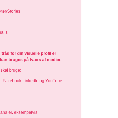
kter/Stories
nails
d for din visuelle profil er
an bruges på tværs af medier.
 skal bruge:
e til Facebook LinkedIn og YouTube
kanaler, eksempelvis: