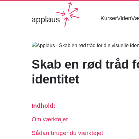
Kurser
Viden
Væ
Skab en rød tråd f
identitet
Indhold:
Om værktøjet
Sådan bruger du værktøjet