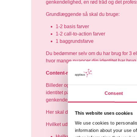
genkendelighed, en rød tråd og det profess
Grundlæggende så skal du bruge:
1-2 basis farver
1-2 call-to-action farver
1 baggrundsfarve
Du bedømmer selv om du har brug for 3 ell
hvor mange nuancer din identitet har brug 
Content-moodboard
Billeder og videoer er den bedste måde at 
identitet på. Derfor er det vigtig at skabe e
Consent
genkendelig og tydelig forståelse af dit br
Her skal du overveje:
This website uses cookies
We use cookies to personalis
Hvilket udtryk skal dine videoer og billed
information about your use of
Hvilken stemning skal der være i dine