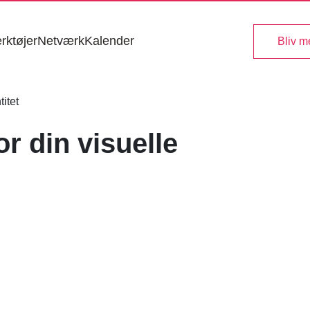
rktøjer
Netværk
Kalender
Bliv 
or din visuelle