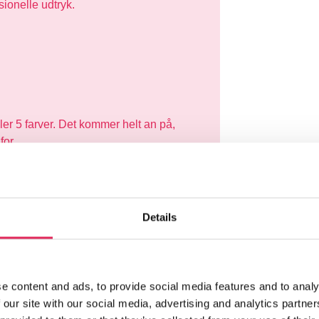
ionelle udtryk.
er 5 farver. Det kommer helt an på,
for.
styrke sin fortælling, image og
n video- og billedstil, der giver en
Details
and.
e content and ads, to provide social media features and to analy
er have?
 our site with our social media, advertising and analytics partn
 videoer og billeder?