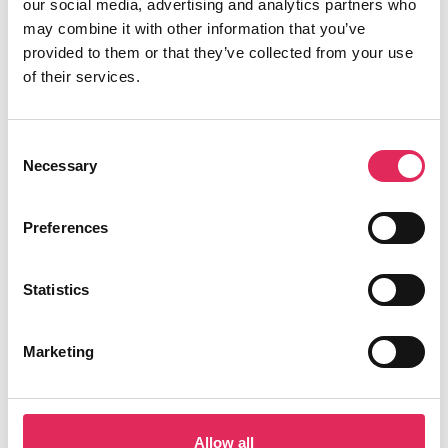
our social media, advertising and analytics partners who
Vartov
may combine it with other information that you’ve
Farvergade 27, opgang D, 3. sal 1463
provided to them or that they’ve collected from your use
København
of their services.
CVR: 42809780
Consent
Necessary
Selection
Preferences
Aktiviteter
Undersøgelser
Statistics
Kurser
Værktøjer
Marketing
Litteraturoversigt
Bliv medlem af applaus
Allow all