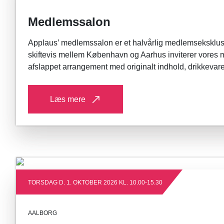
Medlemssalon
Applaus’ medlemssalon er et halvårlig medlemseksklusi
skiftevis mellem København og Aarhus inviterer vores 
afslappet arrangement med originalt indhold, drikkevar
Læs mere
TORSDAG D. 1. OKTOBER 2026 KL. 10.00-15.30
AALBORG