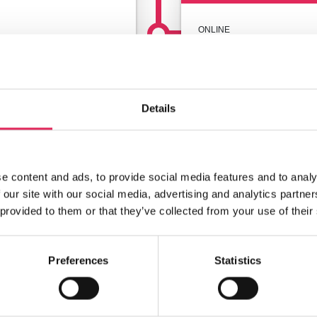
ONLINE
.
Infowebinar: S
publikumsund
Kom med til vores infomø
Details
undersøgelsen og blive
Læs mere
e content and ads, to provide social media features and to analy
 our site with our social media, advertising and analytics partn
 provided to them or that they’ve collected from your use of their
Preferences
Statistics