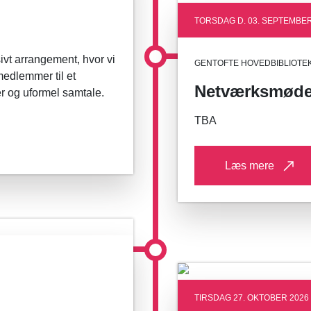
TORSDAG D. 03. SEPTEMBER 
vt arrangement, hvor vi
GENTOFTE HOVEDBIBLIOTE
medlemmer til et
Netværksmøde:
er og uformel samtale.
TBA
Læs mere
TIRSDAG 27. OKTOBER 2026 K