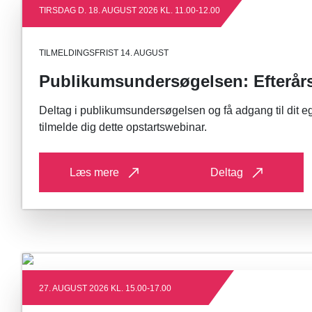
TIRSDAG D. 18. AUGUST 2026 KL. 11.00-12.00
TILMELDINGSFRIST 14. AUGUST
Publikumsundersøgelsen: Efterår
Deltag i publikumsundersøgelsen og få adgang til dit e
tilmelde dig dette opstartswebinar.
Læs mere
Deltag
27. AUGUST 2026 KL. 15.00-17.00