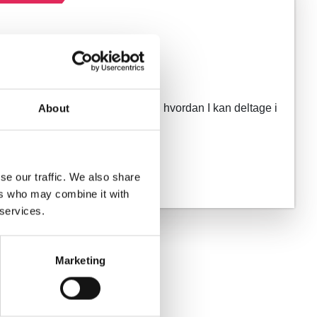
kal vi lave en
ersøgelse?
de, hvor Victor fortæller alt om, hvordan I kan deltage i
About
 klogere på jeres publikum.
Deltag
se our traffic. We also share
ers who may combine it with
 services.
Marketing