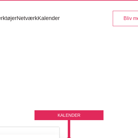
rktøjer
Netværk
Kalender
Bliv 
KALENDER