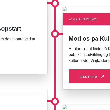
20.-22. AUGUST 2026
sopstart
Mød os på Kul
get dashboard ved at
Applaus er at finde på K
publikumsudvikling og k
kulturmøde. Vi glæder o
Læs mere