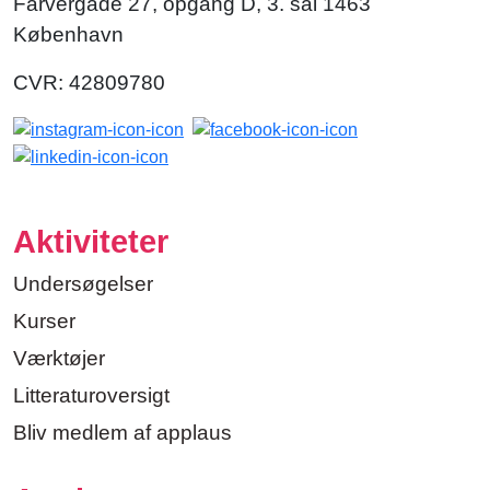
Farvergade 27, opgang D, 3. sal 1463
København
CVR: 42809780
Aktiviteter
Undersøgelser
Kurser
Værktøjer
Litteraturoversigt
Bliv medlem af applaus