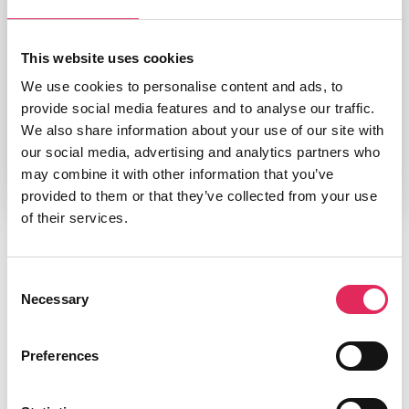
Tilmelding
Kræver medlemsskab i netværket
This website uses cookies
We use cookies to personalise content and ads, to
provide social media features and to analyse our traffic.
We also share information about your use of our site with
our social media, advertising and analytics partners who
may combine it with other information that you’ve
provided to them or that they’ve collected from your use
of their services.
Consent
Medlemskab
Necessary
Selection
Bliv medlem af Applaus og kom med i det
faglige fællesskab. Din institution får
Preferences
adgang til jeres eget publikumsdashboard,
og I får gratis adgang på kurser. Derudover