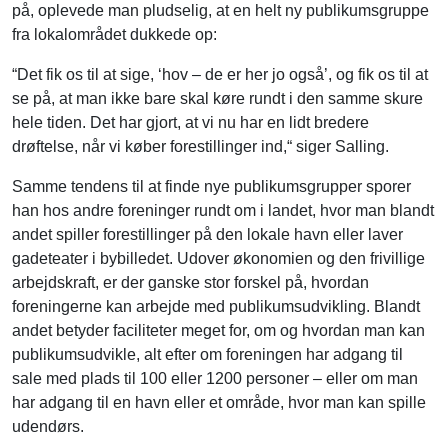
på, oplevede man pludselig, at en helt ny publikumsgruppe
fra lokalområdet dukkede op:
“Det fik os til at sige, ‘hov – de er her jo også’, og fik os til at
se på, at man ikke bare skal køre rundt i den samme skure
hele tiden. Det har gjort, at vi nu har en lidt bredere
drøftelse, når vi køber forestillinger ind,“ siger Salling.
Samme tendens til at finde nye publikumsgrupper sporer
han hos andre foreninger rundt om i landet, hvor man blandt
andet spiller forestillinger på den lokale havn eller laver
gadeteater i bybilledet. Udover økonomien og den frivillige
arbejdskraft, er der ganske stor forskel på, hvordan
foreningerne kan arbejde med publikumsudvikling. Blandt
andet betyder faciliteter meget for, om og hvordan man kan
publikumsudvikle, alt efter om foreningen har adgang til
sale med plads til 100 eller 1200 personer – eller om man
har adgang til en havn eller et område, hvor man kan spille
udendørs.