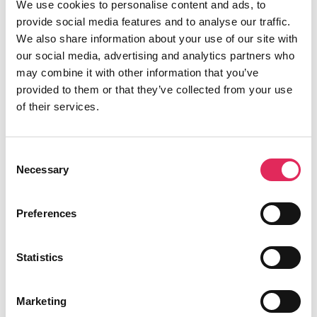
We use cookies to personalise content and ads, to
vidensdeling, kurser og samarbejde om
provide social media features and to analyse our traffic.
publikumstiltag i foreningerne. Et initiativ som
We also share information about your use of our site with
our social media, advertising and analytics partners who
Applaus har åbnet mange teaterforeningers
may combine it with other information that you’ve
øjne for, hvordan man kan lave
provided to them or that they’ve collected from your use
publikumsudvikling – og de efterspørger mere
of their services.
viden og flere initiativer på området.
Consent
Necessary
Kat Sekjær
fredag 23 april 2021
Selection
Styrken ved teaterforeningerne i Danmark er, at der er stor
Preferences
diversitet, engagement og videbegær – og at de tilbyder
professionelt teater til borgere lokalt. For selvom alle betaler
til de store teatre over skatten, kan man diskutere, om der er
Statistics
lige adgang for alle, når man geografisk befinder sig i den
anden ende af landet. Her har teaterforeningerne en vigtig
funktion, idet de sørger for at udbrede teater i Danmark, og
Marketing