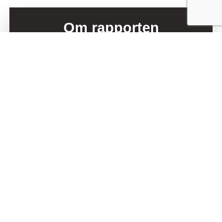
Om rapporten
Publikumsudvikling i dansk scenekunst 2021
dokumenterer hvordan den danske
scenekunstbranche arbejder med publikumsudvikling
og hvordan dette arbejde er under udvikling.
Se rapporten her
Undersøgelsen bygger på teatre og
teaterforeningernes fremstillinger af deres
egen praksis og består af et
webspørgeskema og ti interviews med
teaterledere og andre repræsentanter fra
den danske scenekunstbranche.