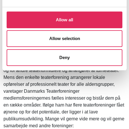
ifølge deres landsorganisation har de et årligt publikumstal
på mere end 200.000. Derudover er de en vigtig aktør, der
skaber liv og forankring i lokalområderne, blandt andet fordi
Allow all
de ofte har en nær relation til deres publikum.
Målrettet indsats og fokus på fremtidig
Allow selection
udvikling
Lars Salling er landsformand for
Danmarks
Teaterforeninger
, der varetager teaterforeningernes
Deny
interesser. Det er en organisation både for teaterforeninger
og for andre teaterformidlere og arrangører af turnéteater.
Mens den enkelte teaterforening arrangerer lokale
opførelser af professionelt teater for alle aldersgrupper,
varetager Danmarks Teaterforeninger
medlemsforeningernes fælles interesser og bistår dem på
en række områder. Ifølge ham har flere teaterforeninger fået
øjnene op for det potentiale, der ligger i at lave
publikumsudvikling. Mange vil gerne vide mere og vil gerne
samarbejde med andre foreninger: