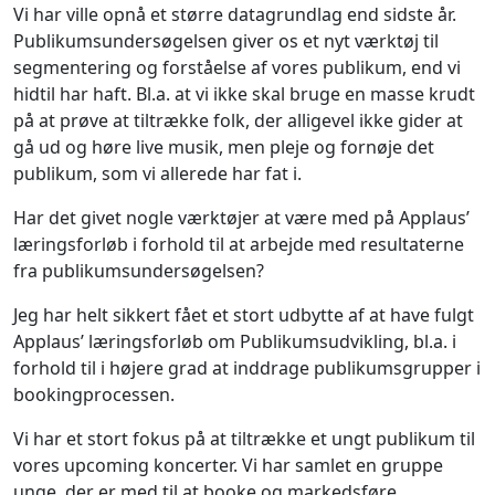
Vi har ville opnå et større datagrundlag end sidste år.
Publikumsundersøgelsen giver os et nyt værktøj til
segmentering og forståelse af vores publikum, end vi
hidtil har haft. Bl.a. at vi ikke skal bruge en masse krudt
på at prøve at tiltrække folk, der alligevel ikke gider at
gå ud og høre live musik, men pleje og fornøje det
publikum, som vi allerede har fat i.
Har det givet nogle værktøjer at være med på Applaus’
læringsforløb i forhold til at arbejde med resultaterne
fra publikumsundersøgelsen?
Jeg har helt sikkert fået et stort udbytte af at have fulgt
Applaus’ læringsforløb om Publikumsudvikling, bl.a. i
forhold til i højere grad at inddrage publikumsgrupper i
bookingprocessen.
Vi har et stort fokus på at tiltrække et ungt publikum til
vores upcoming koncerter. Vi har samlet en gruppe
unge, der er med til at booke og markedsføre