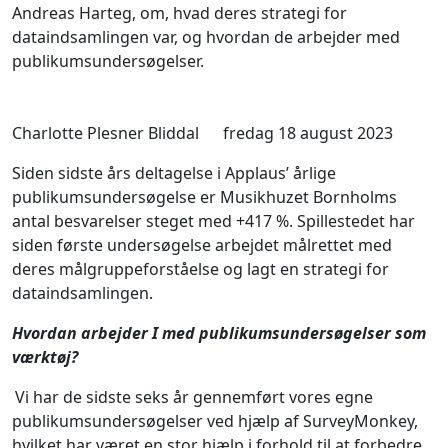
Andreas
Harteg
, om, hv
ad deres strategi for
dataindsamlingen var,
og hvordan de arbejder med
publikumsundersøgelser.
Charlotte Plesner Bliddal
fredag 18 august 2023
Siden sidste års deltagelse i Applaus’ årlige
publikumsundersøgelse er Musikhuzet Bornholms
antal besvarelser steget med +417 %. Spillestedet har
siden første undersøgelse arbejdet målrettet med
deres målgruppeforståelse og lagt en strategi for
dataindsamlingen.
Hvordan arbejder I med publikumsundersøgelser som
værktøj?
Vi har de sidste seks år gennemført vores egne
publikumsundersøgelser ved hjælp af SurveyMonkey,
hvilket har været en stor hjælp i forhold til at forbedre