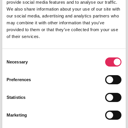
provide social media features and to analyse our traffic.
Læs Publikumsundersøgelsen 2023 her
We also share information about your use of our site with
our social media, advertising and analytics partners who
may combine it with other information that you’ve
provided to them or that they’ve collected from your use
Foto: PR Musikhuzet Bornholm
of their services.
Om Musikhuzet Bornholm
Consent
Necessary
Selection
Musikhuzet er et rytmisk spillested for hele
Bornholms Regionskommune. Formålet med
Preferences
Musikhuzet er at udbrede den rytmiske musik
på Bornholm, og samtidig skabe
Statistics
opmærksomhed omkring øen som et kulturelt
nøglepunkt.
Marketing
Kilde: Musikhuzet Bornholms hjemmeside