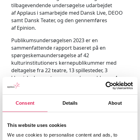
tilbagevendende undersøgelse
udarbejdet
af Applaus i samarbejde med Dansk Live, DEOO
samt Dansk Teater, og den gennemføres
af Epinion.
Publikumsundersøgelsen 2023 er en
sammenfattende rapport baseret på en
spørgeskemaundersøgelse af 42
kulturinstitutioners kernepublikummer med
deltagelse fra 22 teatre, 13 spillesteder, 3
klassiske koncertarrangører/ensembler og 4
museer. I alt har 16.816 respondenter deltaget.
Næste publikumsundersøgelse har open call i
Consent
Details
About
starten af foråret 2024 og bliver udgivet i starten
af juni. Skriv gerne til
applaus@applaus.nu
, hvis
du er interesseret i at blive kontaktet, når
This website uses cookies
Applaus åbner for tilmeldinger.
We use cookies to personalise content and ads, to