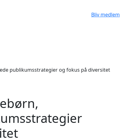
Bliv medlem
tebørn,
kumsstrategier
itet