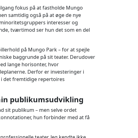
 tilgang fokus på at fastholde Mungo
men samtidig også på at øge de nye
 minoritetsgruppers interesser og
runde, tværtimod ser hun det som en del
illerhold på Mungo Park – for at spejle
tniske baggrunde på sit teater. Derudover
d lange horisonter, hvor
lleplanerne. Derfor er investeringer i
i det fremtidige repertoires
min publikumsudvikling
ad sit publikum – men selve ordet
konnotationer, hun forbinder med at få
professionelle teater. Jeg kendte ikke