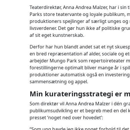
Teaterdirektør, Anna Andrea Malzer, har i sin
Parks store teatervante og loyale publikum, 
produktioners spejlinger af særligt unges og
livsverdener. Det gør hun ikke af politiske g
af sit eget kunstnerskab.
Derfor har hun blandt andet sat et nyt skuesp
en bred repræsentation af alder, sociale og e
arbejder Mungo Park som repertoireteater me
forestillingerne optimalt bliver mange år i spi
produktioner automatisk også en investering 
sammensætning og appel.
Min kurateringsstrategi er 
Som direktør vil Anna Andrea Malzer i dén gr
publikumsudvikling er et begreb med en del 
presset ‘noget ned over hovedet’:
“Som ung havde jeg ikke noget forhold til det 