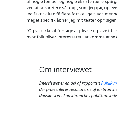
af nogle temaer og nogle eksistentielle spør
ved at kuraretere så ungt, som jeg gør, oplever
jeg faktisk kan få flere forskellige slags men
meget specifik åbner jeg mit teater op,” sige
“Og ved ikke at forsøge at please og lave title
hvor folk bliver interesseret i at komme at se 
Om interviewet
Interviewet er en del af rapporten
Publikum
der præsenterer resultaterne af en branch
danske scenekunstbranches publikumsudvi