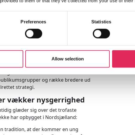
 provided to them or that they’ve collected from your use of their
 forskellige indsatser og tiltag, der
Preferences
Statistics
 rettet mod kommuner og
tegn. Det sker med henblik på at
empel på spillestedet Forbrændingen i
dt et samarbejde med.
rsity Manager, som skal understøtte
Allow selection
el Høje Gladsaxe, hvor Mungo Park fast
 af egnsteateraftalen. På den måde
 publikumsgrupper og række bredere ud
rettet strategi.
er vækker nysgerrighed
idig glæder sig over det trofaste
kke har opbygget i Nordsjælland:
en tradition, at der kommer en ung