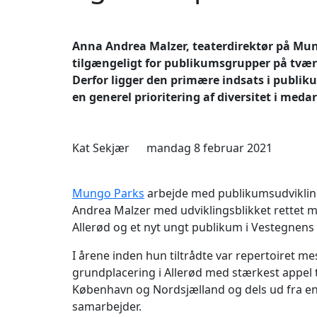
Anna Andrea Malzer, teaterdirektør på Mung
tilgængeligt for publikumsgrupper på tværs a
Derfor ligger den primære indsats i publik
en generel prioritering af diversitet i med
Kat Sekjær
mandag 8 februar 2021
Mungo Parks
arbejde med publikumsudvikling 
Andrea Malzer med udviklingsblikket rettet m
Allerød og et nyt ungt publikum i Vestegnens
I årene inden hun tiltrådte var repertoiret me
grundplacering i Allerød med stærkest appel ti
København og Nordsjælland og dels ud fra en 
samarbejder.