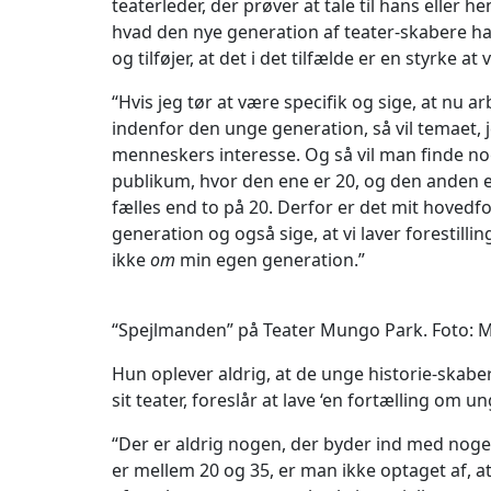
teaterleder, der prøver at tale til hans eller 
hvad den nye generation af teater-skabere ha
og tilføjer, at det i det tilfælde er en styrke 
“Hvis jeg tør at være specifik og sige, at nu
indenfor den unge generation, så vil temaet, j
menneskers interesse. Og så vil man finde n
publikum, hvor den ene er 20, og den anden e
fælles end to på 20. Derfor er det mit hovedf
generation og også sige, at vi laver forestilli
ikke
om
min egen generation.”
“Spejlmanden” på Teater Mungo Park. Foto: M
Hun oplever aldrig, at de unge historie-skabere
sit teater, foreslår at lave ‘en fortælling om u
“Der er aldrig nogen, der byder ind med nog
er mellem 20 og 35, er man ikke optaget af, a