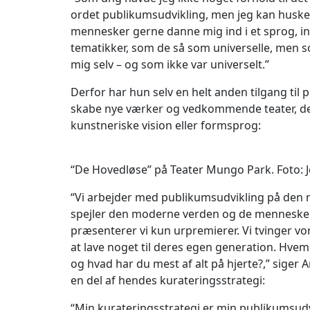
ordet publikumsudvikling, men jeg kan huske 
mennesker gerne danne mig ind i et sprog, ind 
tematikker, som de så som universelle, men s
mig selv – og som ikke var universelt.”
Derfor har hun selv en helt anden tilgang til
skabe nye værker og vedkommende teater, der t
kunstneriske vision eller formsprog:
“De Hovedløse” på Teater Mungo Park. Foto: J
“Vi arbejder med publikumsudvikling på den 
spejler den moderne verden og de mennesker, 
præsenterer vi kun urpremierer. Vi tvinger vor
at lave noget til deres egen generation. Hvem
og hvad har du mest af alt på hjerte?,” siger 
en del af hendes kurateringsstrategi:
“Min kurateringsstrategi er min publikumsudv