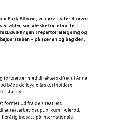
o Park Allerød, vil gøre teateret mere
f alder, sociale skel og etnicitet.
umsudviklingen i repertoirelægning og
arbejderstaben – på scenen og bag den.
fortsætter med direktørskiftet til Anna
od både de loyale årskortholdere i
 forstæder.
st formet ud fra dels teatrets
l et teaterbevidst publikum i Allerød,
flerårig indsats på internationale