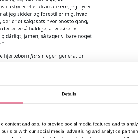
instruktører eller dramatikere, jeg hyrer
or at jeg sidder og forestiller mig, hvad
t, der er et salgssats hver eneste gang,
der er vi så heldige, at vi kører et
tig dårligt, jamen, så tager vi bare noget
.”
ve hjertebørn
fra
sin egen generation
sudvikling lige nu henvender sig til som
generation ved at sige, at vi ikke bare er
måske 22 forbrugergrupper, og hver
Details
unge mennesker.”
on og bredere rækkevidde
be en bredere grad af identifikation i
e content and ads, to provide social media features and to analy
erer på scenen. Det vil sige at skabe
 our site with our social media, advertising and analytics partn
erer yngre og mere mangfoldige