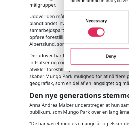
other information that you’ve
målgrupper.
Consent
Udover den målsætning har Mungo Park tilføjet
Necessary
Selection
blandt andet involverer opsøgende arbejde
samarbejdspartnere på den københavnske ves
opføre forestillinger nye steder, som for eks
Albertslund, som teateret for nylig har indle
Derudover har Mungo Park tilknyttet en Dive
Deny
indsatser og community-indsats i for eksemp
afvikler forestillinger hver sæson som en del
skaber Mungo Park mulighed for at nå flere
geografisk, som en del af en langsigtet og mål
Den nye generations stemm
Anna Andrea Malzer understreger, at hun samt
publikum, som Mungo Park over en lang årræ
“De har været med os i mange år og elsker d