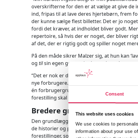
overskrifterne for den er at vælge at give de 
ind, fripas til at lave deres hjertebørn, frem f
der kunne sælge flest billetter. Det er jo noge
fordi det kræver, at indholdet bliver godt. Men 
repertoire, så hvis der er noget, der bliver rig
af det, der er rigtig godt og spiller noget mere
På den måde sikrer Malzer sig, at hun kan ‘la
og
til
sin egen generation’, som hun siger:
“Det er nok er den generation, vores publikum
nye forbrugere. Og jeg tror, at jeg går til den 
én forbrugergruppe, fordi vi er unge. Vi er 
Consent
forestilling skal henvende sig til forskellige 
Bredere grad af identifikati
This website uses cookies
Den grundlæggende strategi handler om at ska
We use cookies to personalis
de historier og personer, Mungo Park præsent
information about your use of
forestillinger, som også afspejler og reflekt