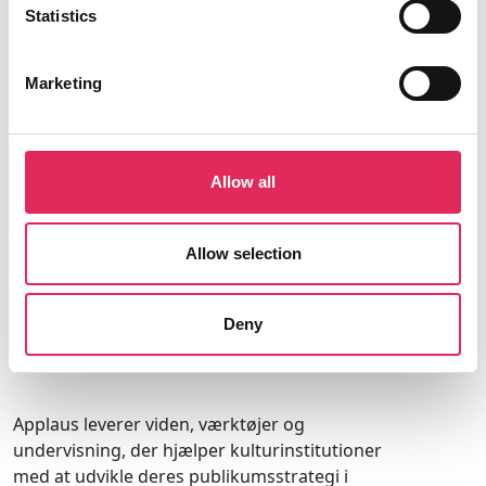
adgang på kurser. Derudover inviterer vi
Statistics
på eksklusive faglige netværk.
Marketing
Bliv medlem
Allow all
Allow selection
Deny
Applaus leverer viden, værktøjer og
undervisning, der hjælper kulturinstitutioner
med at udvikle deres publikumsstrategi i