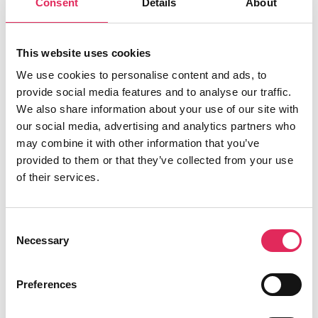
Consent
Details
About
målgrupper’
Vend tilbage til ‘Værktøjsoversigt’
This website uses cookies
We use cookies to personalise content and ads, to
provide social media features and to analyse our traffic.
We also share information about your use of our site with
our social media, advertising and analytics partners who
may combine it with other information that you’ve
provided to them or that they’ve collected from your use
of their services.
Medlemskab
Consent
Necessary
Bliv medlem af Applaus og kom med i det
Selection
faglige fællesskab. Din institution får
adgang til jeres eget
Preferences
publikumsdashboard, og I får gratis