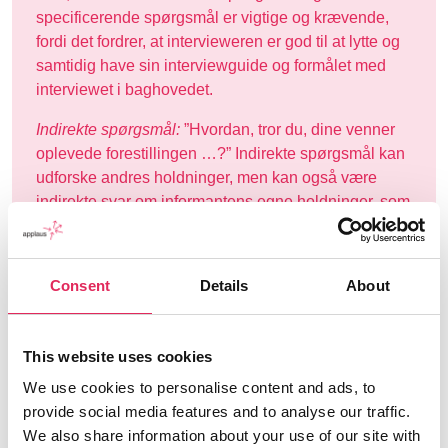
specificerende spørgsmål er vigtige og krævende,
fordi det fordrer, at intervieweren er god til at lytte og
samtidig have sin interviewguide og formålet med
interviewet i baghovedet.
Indirekte spørgsmål:
”Hvordan, tror du, dine venner
oplevede forestillingen …?” Indirekte spørgsmål kan
udforske andres holdninger, men kan også være
indirekte svar om informantens egne holdninger, som
vedkommende ikke kan eller vil udtale. Indirekte
spørgsmål kan være gode at stille i tilfælde, hvor
informanten er utryg eller føler sig pinligt berørt. Der
Consent
Details
About
skal nok stilles opfølgende spørgsmål for at kunne
fortolke svaret.
This website uses cookies
UNDER INTERVIEWET
We use cookies to personalise content and ads, to
Sørg for at skabe en situation, hvor informanten føler
provide social media features and to analyse our traffic.
sig tryg. Tilbyd gerne kaffe eller te eller vand. Husk at
We also share information about your use of our site with