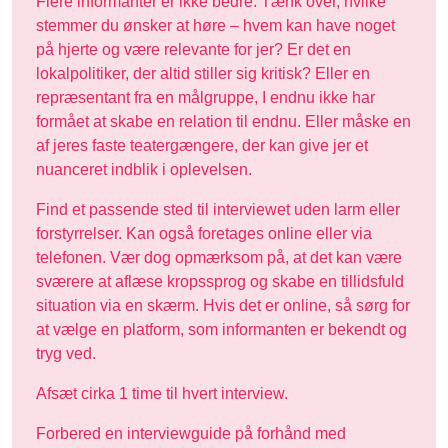
Flere informanter er ikke bedre. Tænk over, hvilke
stemmer du ønsker at høre – hvem kan have noget
på hjerte og være relevante for jer? Er det en
lokalpolitiker, der altid stiller sig kritisk? Eller en
repræsentant fra en målgruppe, I endnu ikke har
formået at skabe en relation til endnu. Eller måske en
af jeres faste teatergængere, der kan give jer et
nuanceret indblik i oplevelsen.
Find et passende sted til interviewet uden larm eller
forstyrrelser. Kan også foretages online eller via
telefonen. Vær dog opmærksom på, at det kan være
sværere at aflæse kropssprog og skabe en tillidsfuld
situation via en skærm. Hvis det er online, så sørg for
at vælge en platform, som informanten er bekendt og
tryg ved.
Afsæt cirka 1 time til hvert interview.
Forbered en interviewguide på forhånd med