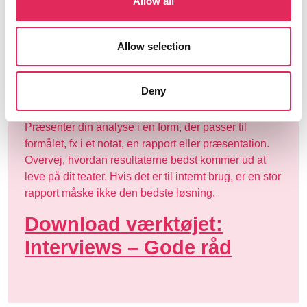
Allow all
EFTER INTERVIEWET
Transskriber interviewet, og/eller sørg for at opdatere
Allow selection
dine notater fra interviewet. Når interviewene er
transskriberede, skal de analyseres. Identificer og
kategoriser temaer i materialet. Det kan være særlige
Deny
emner, ligheder eller forskelle, holdninger osv.
Præsenter din analyse i en form, der passer til
formålet, fx i et notat, en rapport eller præsentation.
Overvej, hvordan resultaterne bedst kommer ud at
leve på dit teater. Hvis det er til internt brug, er en stor
rapport måske ikke den bedste løsning.
Download værktøjet:
Interviews – Gode råd