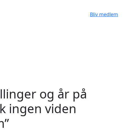
Bliv medlem
illinger og år på
sk ingen viden
m”