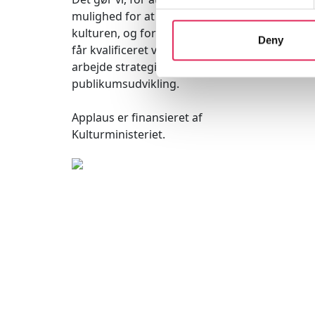
mulighed for at møde kunsten og
kulturen, og for at kulturinstitutionerne
Deny
får kvalificeret viden og inspiration til
arbejde strategisk med
publikumsudvikling.
Applaus er finansieret af
Kulturministeriet.