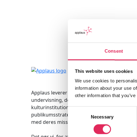
Consent
This website uses cookies
We use cookies to personalis
information about your use of
Applaus leverer viden, værktøjer og
other information that you’ve
undervisning, der hjælper
kulturinstitutioner med at udvikle deres
Consent
publikumsstrategi i overensstemmelse
Necessary
Selection
med deres mission.
Det gør vi, for at endnu flere borgere får