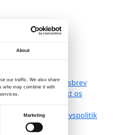
About
Applaus
se our traffic. We also share
lser
Nyhedsbrev
ers who may combine it with
Kontakt os
 services.
Om os
versigt
Privatlivspolitik
Marketing
m af