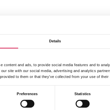
Details
Find os
Aktiviteter
e content and ads, to provide social media features and to analy
Undersøge
Vartov
 our site with our social media, advertising and analytics partn
Farvergade 27, opgang D, 3.
Kurser
 provided to them or that they’ve collected from your use of their
sal 1463
Værktøjer
København
Litteraturo
CVR: 42809780
Preferences
Statistics
Bliv medle
applaus