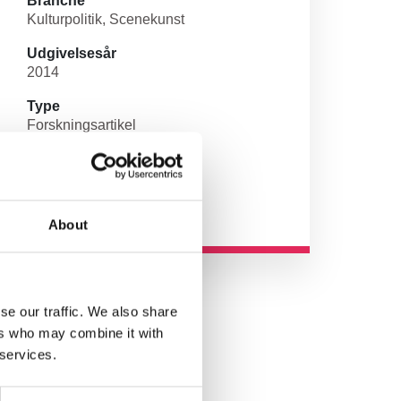
Branche
Kulturpolitik
Scenekunst
Udgivelsesår
2014
Type
Forskningsartikel
Udgiver/forlag
Nordic Performing Arts
About
se our traffic. We also share
ers who may combine it with
 services.