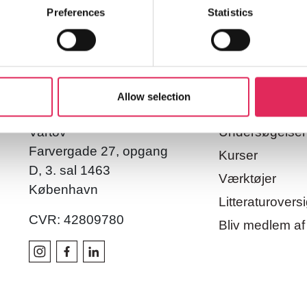
Preferences
Statistics
Find os
Aktivit
Allow selection
Vartov
Undersøgelser
Farvergade 27, opgang
Kurser
D, 3. sal 1463
Værktøjer
København
Litteraturoversi
CVR: 42809780
Bliv medlem af