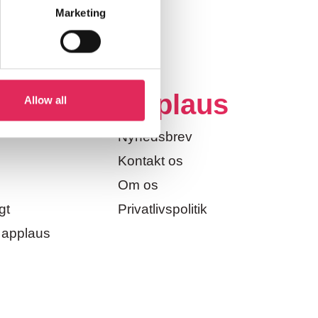
Marketing
eter
Applaus
Allow all
Nyhedsbrev
Kontakt os
Om os
gt
Privatlivspolitik
 applaus