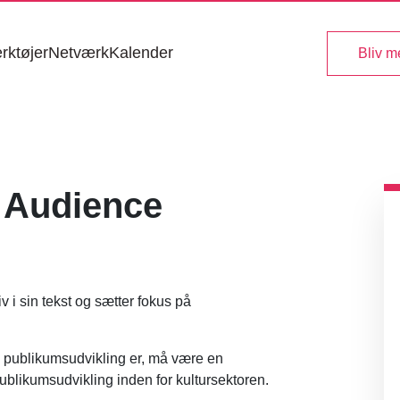
rktøjer
Netværk
Kalender
Bliv 
f Audience
v i sin tekst og sætter fokus på
d publikumsudvikling er, må være en
publikumsudvikling inden for kultursektoren.