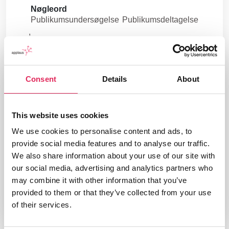
Nøgleord
Publikumsundersøgelse
Publikumsdeltagelse
Branche
Kultur
Consent
Details
About
Udgivelsesår
2016
Type
This website uses cookies
Rapport
We use cookies to personalise content and ads, to
Udgiver/forlag
provide social media features and to analyse our traffic.
Department for Culture, Media and Sport
We also share information about your use of our site with
(DCMS)
our social media, advertising and analytics partners who
may combine it with other information that you’ve
provided to them or that they’ve collected from your use
of their services.