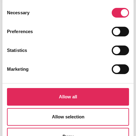
Consent
Necessary
Selection
Preferences
Statistics
Marketing
Applaus leverer viden, værktøjer og undervisning,
Allow all
der hjælper kulturinstitutioner med at udvikle deres
publikumsstrategi i overensstemmelse med deres
Allow selection
mission.
Det gør vi, for at endnu flere borgere får mulighed for