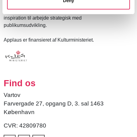
Deny
at møde kunsten og kulturen, og for at
kulturinstitutionerne får kvalificeret viden og
inspiration til arbejde strategisk med
publikumsudvikling.
Applaus er finansieret af Kulturministeriet.
Find os
Vartov
Farvergade 27, opgang D, 3. sal 1463
København
CVR: 42809780