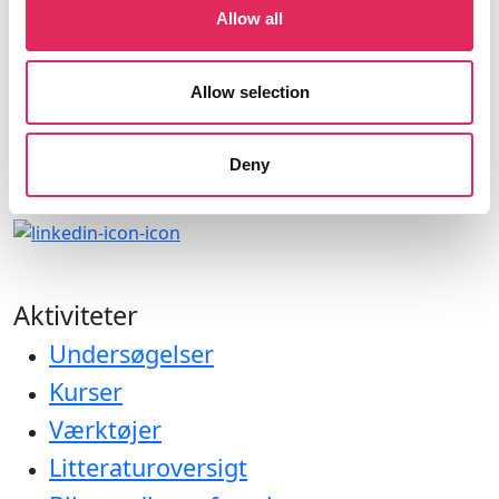
Find os
Allow all
Vartov
Farvergade 27, opgang D, 3. sal 1463
Allow selection
København
CVR: 42809780
Deny
Aktiviteter
Undersøgelser
Kurser
Værktøjer
Litteraturoversigt