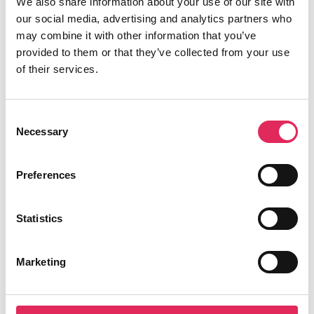
We also share information about your use of our site with
our social media, advertising and analytics partners who
may combine it with other information that you’ve
provided to them or that they’ve collected from your use
Applaus leverer viden, værktøjer og
of their services.
undervisning, der hjælper kulturinstitutioner
med at udvikle deres publikumsstrategi i
overensstemmelse med deres mission.
Consent
Necessary
Selection
Det gør vi, for at endnu flere borgere får
mulighed for at møde kunsten og kulturen, og
Preferences
for at kulturinstitutionerne får kvalificeret viden
og inspiration til arbejde strategisk med
publikumsudvikling.
Statistics
Applaus er finansieret af Kulturministeriet.
Marketing