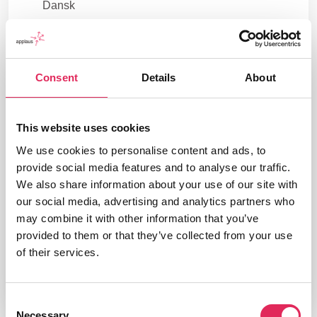
Dansk
Nøgleord
Publikumsdeltagelse
Case
Teori og
study
metode
Consent
Details
About
Branche
Kultur
This website uses cookies
Udgivelsesår
2014
We use cookies to personalise content and ads, to
provide social media features and to analyse our traffic.
Type
We also share information about your use of our site with
Forskningsartikel
our social media, advertising and analytics partners who
Udgiver/forlag
may combine it with other information that you’ve
K & K Nr. 118, Roskilde Universitet
provided to them or that they’ve collected from your use
of their services.
Consent
Necessary