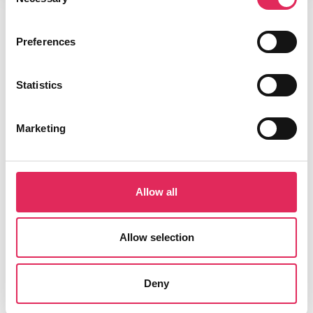
Selection
Preferences
Statistics
Marketing
Applaus leverer viden, værktøjer og undervisning,
der hjælper kulturinstitutioner med at udvikle deres
Allow all
publikumsstrategi i overensstemmelse med deres
mission.
Allow selection
Det gør vi, for at endnu flere borgere får mulighed for
at møde kunsten og kulturen, og for at
Deny
kulturinstitutionerne får kvalificeret viden og
inspiration til arbejde strategisk med