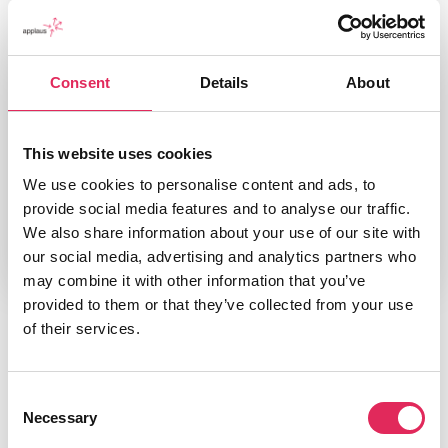
Kultur
Udgivelsesår
2007
Consent
Details
About
Type
Rapport
This website uses cookies
Udgiver/forlag
WolfBrown
We use cookies to personalise content and ads, to
provide social media features and to analyse our traffic.
We also share information about your use of our site with
our social media, advertising and analytics partners who
may combine it with other information that you’ve
provided to them or that they’ve collected from your use
of their services.
Consent
Necessary
Selection