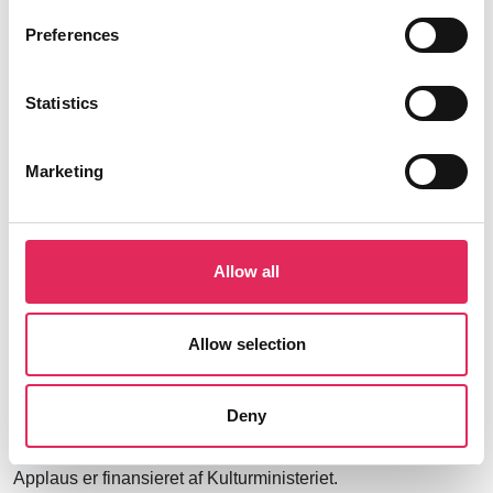
Preferences
Statistics
Marketing
Applaus leverer viden, værktøjer og undervisning,
der hjælper kulturinstitutioner med at udvikle deres
publikumsstrategi i overensstemmelse med deres
mission.
Allow all
Det gør vi, for at endnu flere borgere får mulighed for
Allow selection
at møde kunsten og kulturen, og for at
kulturinstitutionerne får kvalificeret viden og
inspiration til arbejde strategisk med
Deny
publikumsudvikling.
Applaus er finansieret af Kulturministeriet.