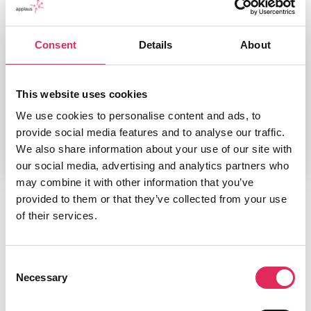
Udgivelsesår
2018
Type
Consent
Details
About
Bog
Udgiver/forlag
This website uses cookies
Kunnskapsverket
We use cookies to personalise content and ads, to
provide social media features and to analyse our traffic.
We also share information about your use of our site with
our social media, advertising and analytics partners who
may combine it with other information that you’ve
provided to them or that they’ve collected from your use
of their services.
Consent
Necessary
Selection