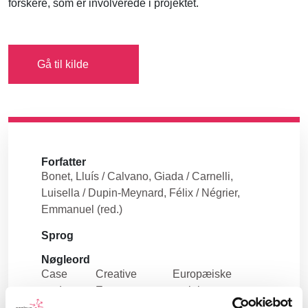
forskere, som er involverede i projektet.
Gå til kilde
Forfatter
Bonet, Lluís / Calvano, Giada / Carnelli,
Luisella / Dupin-Meynard, Félix / Négrier,
Emmanuel (red.)
Sprog
Nøgleord
Case
Creative
Europæiske
study
Europe
projekter