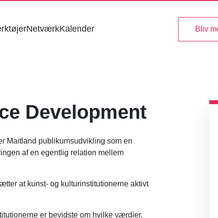
rktøjer
Netværk
Kalender
Bliv 
nce Development
her Maitland publikumsudvikling som en
ingen af en egentlig relation mellem
ter at kunst- og kulturinstitutionerne aktivt
itutionerne er bevidste om hvilke værdier,