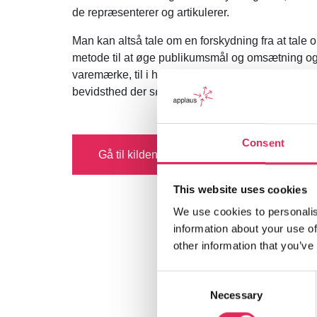
de repræsenterer og artikulerer.
Man kan altså tale om en forskydning fra at tale
metode til at øge publikumsmål og omsætning og til
varemærke, til i højere grad at tale om publikumsu
bevidsthed der søger at spejle publikum.
Consent
Gå til kilden
This website uses cookies
We use cookies to personalis
information about your use of
other information that you’ve
Consent
Necessary
Selection