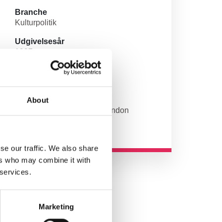
Branche
Kulturpolitik
Udgivelsesår
1997
Type
Formidlingsartikel
Udgiver/forlag
About
Arts Council of England, London
se our traffic. We also share
ers who may combine it with
 services.
Marketing