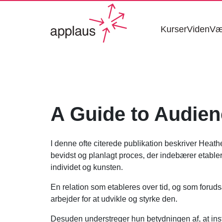
Kurser
Viden
Væ
A Guide to Audie
I denne ofte citerede publikation beskriver Heat
bevidst og planlagt proces, der indebærer etabler
individet og kunsten.
En relation som etableres over tid, og som forudsæt
arbejder for at udvikle og styrke den.
Desuden understreger hun betydningen af, at inst