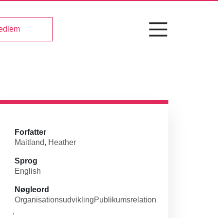
medlem
Forfatter
Maitland, Heather
Sprog
English
Nøgleord
Organisationsudvikling
Publikumsrelation