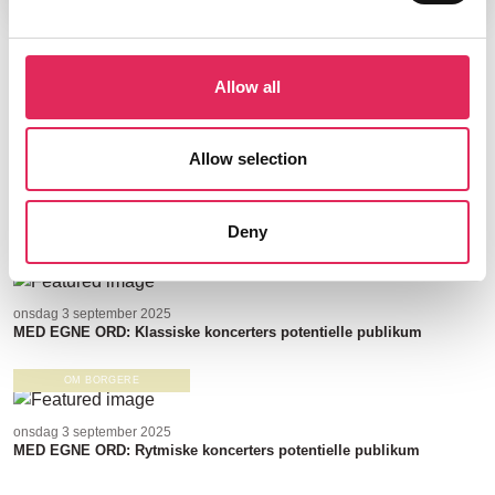
Læs vores andre rapporter
Allow all
OM BORGERE
Allow selection
onsdag 3 september 2025
MED EGNE ORD: Museumsoplevelsers potentielle publikum
Deny
OM BORGERE
onsdag 3 september 2025
MED EGNE ORD: Klassiske koncerters potentielle publikum
OM BORGERE
onsdag 3 september 2025
MED EGNE ORD: Rytmiske koncerters potentielle publikum