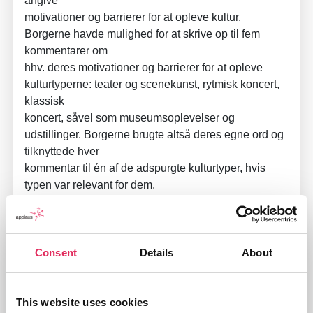
angive
motivationer og barrierer for at opleve kultur.
Borgerne havde mulighed for at skrive op til fem
kommentarer om
hhv. deres motivationer og barrierer for at opleve
kulturtyperne: teater og scenekunst, rytmisk koncert,
klassisk
koncert, såvel som museumsoplevelser og
udstillinger. Borgerne brugte altså deres egne ord og
tilknyttede hver
kommentar til én af de adspurgte kulturtyper, hvis
typen var relevant for dem.
På grund af det store antal blev kommentarerne
efterfølgende analyseret af en trænet AI og inddelt i
meningsfulde
Consent
Details
About
kategorier.
Dataet blev indsamlet af Epinion på vegne af
This website uses cookies
Applaus fra et udsnit af 2.416 borgere i alderen 15+