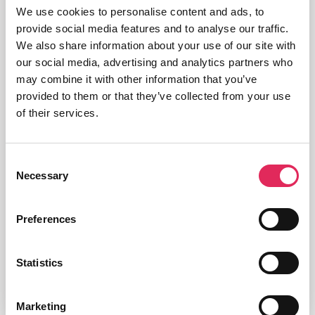
We use cookies to personalise content and ads, to
år, repræsentativ
provide social media features and to analyse our traffic.
for alle danske borgere på alder, køn og region. Det
We also share information about your use of our site with
blev indsamlet via et spørgeskema, som blev
our social media, advertising and analytics partners who
udsendt til et
may combine it with other information that you’ve
onlinepanel i perioden 20. december 2024 - 10.
provided to them or that they’ve collected from your use
januar 2025. Alle resultater i rapporten er vægtet efter
of their services.
køn, alder og
region.
Analyserne i denne minirapport er foretaget af
Consent
Applaus pba. data indsamlet og kategoriseret med
Necessary
Selection
hjælp AI af Epinion.
Rapporten er skrevet af Applaus.
Preferences
Download datasæt
Statistics
Marketing