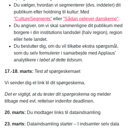
Du vælger, hvordan vi segmenterer (dvs. inddeler) dit
publikum efter holdning til kultur: Med
”
Culture
Segments”
eller
”
Sådan oplever
danskerne”
. ​
Du angiver, om vi skal sammenligne dit publikum med
borgere i din institutions landsdel (halv region), region
eller hele landet.
​Du beslutter dig, om du vil tilkøbe ekstra spørgsmål,
som du selv formulerer i samarbejde med Applaus’
analytikere
i løbet af dette tidsrum
.
17.-18. marts:
Test af spørgeskemaet
Vi sender dig et link til dit spørgeskema.
D
et er vigtigt, at du tester dit spørgeskema
og melder
tilbage med evt. rettelser indenfor deadlinen.
20. marts:
Du modtager links til dataindsamling
23. marts:
Dataindsamling starter – I indsamler selv data