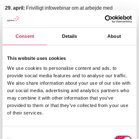
29. april:
Frivilligt infowebinar om at arbejde med
dashboard
Consent
Details
About
Handelsbetingelser
Som abonnent hos Applaus får man
This website uses cookies
publikumsundersøgelsen gratis. Tilmelding til
publikumsundersøgelsen giver adgang til
We use cookies to personalise content and ads, to
dashboardet, så længe abonnementet er aktivt. Ved
provide social media features and to analyse our traffic.
opsigelse af abonnement mister man adgang til
We also share information about your use of our site with
dashboardet. Abonnement koster 5.000,00 kr. eks
our social media, advertising and analytics partners who
moms årligt.
may combine it with other information that you’ve
provided to them or that they’ve collected from your use
Man kan også købe publikumsundersøgelsen uden
of their services.
abonnement for 7.000,00 kr. eks moms. Køb af en
publikumsundersøgelse giver adgang til dashboardet i
1 år. Såfremt man fortsat vil have adgang til
Consent
dashboardet, skal man betale for et nyt år eller tegne