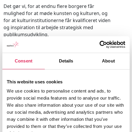
Det gør vi, for at endnu flere borgere får
mulighed for at møde kunsten og kulturen, og
for at kulturinstitutionerne får kvalificeret viden
og inspiration til arbejde strategisk med
publikumsudvikling.
Applaus er finansieret af Kulturministeriet.
Consent
Details
About
Find os
This website uses cookies
We use cookies to personalise content and ads, to
Vartov
provide social media features and to analyse our traffic.
Farvergade 27, opgang D, 3. sal 1463
We also share information about your use of our site with
København
our social media, advertising and analytics partners who
CVR: 42809780
may combine it with other information that you’ve
provided to them or that they’ve collected from your use