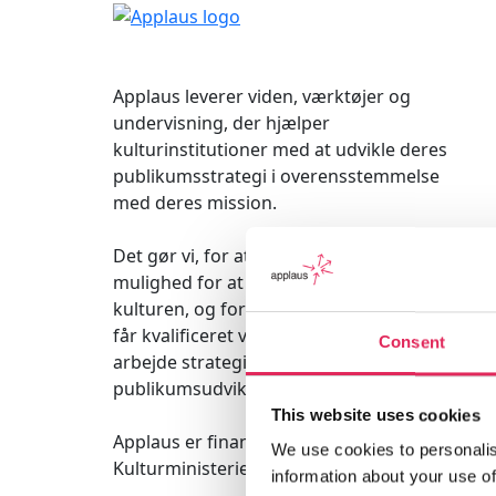
Applaus leverer viden, værktøjer og
undervisning, der hjælper
kulturinstitutioner med at udvikle deres
publikumsstrategi i overensstemmelse
med deres mission.
Det gør vi, for at endnu flere borgere får
mulighed for at møde kunsten og
kulturen, og for at kulturinstitutionerne
får kvalificeret viden og inspiration til
Consent
arbejde strategisk med
publikumsudvikling.
This website uses cookies
Applaus er finansieret af
We use cookies to personalis
Kulturministeriet.
information about your use of