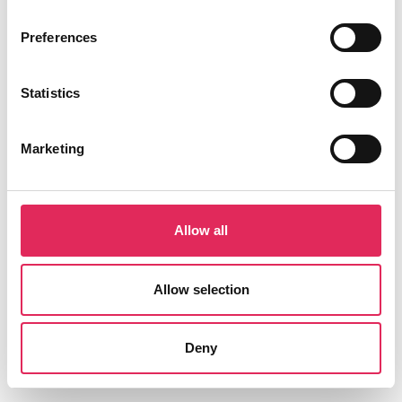
Applaus er finansieret af Kulturministeriet.
Preferences
Statistics
Find os
Marketing
Vartov
Farvergade 27, opgang D, 3. sal 1463
København
Allow all
CVR: 42809780
Allow selection
Deny
Aktiviteter