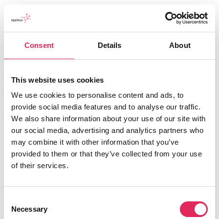
Consent
Details
About
This website uses cookies
We use cookies to personalise content and ads, to
Applaus leverer viden, værktøjer og undervisning,
provide social media features and to analyse our traffic.
der hjælper kulturinstitutioner med at udvikle deres
We also share information about your use of our site with
publikumsstrategi i overensstemmelse med deres
our social media, advertising and analytics partners who
mission.
may combine it with other information that you’ve
provided to them or that they’ve collected from your use
Det gør vi, for at endnu flere borgere får mulighed for
of their services.
at møde kunsten og kulturen, og for at
kulturinstitutionerne får kvalificeret viden og
inspiration til arbejde strategisk med
Consent
publikumsudvikling.
Necessary
Selection