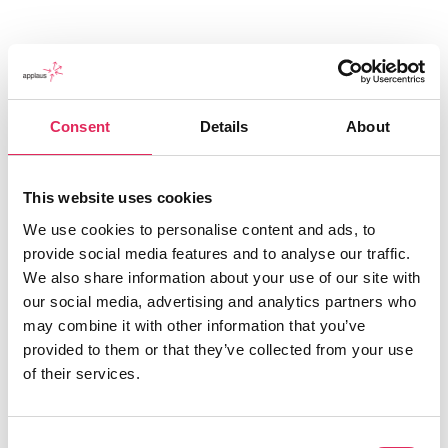
Consent
Details
About
This website uses cookies
We use cookies to personalise content and ads, to
provide social media features and to analyse our traffic.
Applaus leverer viden, værktøjer og undervisning,
We also share information about your use of our site with
der hjælper kulturinstitutioner med at udvikle deres
our social media, advertising and analytics partners who
publikumsstrategi i overensstemmelse med deres
may combine it with other information that you’ve
mission.
provided to them or that they’ve collected from your use
of their services.
Det gør vi, for at endnu flere borgere får mulighed for
at møde kunsten og kulturen, og for at
kulturinstitutionerne får kvalificeret viden og
Consent