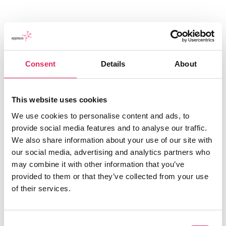
Consent
Details
About
This website uses cookies
We use cookies to personalise content and ads, to
provide social media features and to analyse our traffic.
Applaus leverer viden, værktøjer og undervisning,
We also share information about your use of our site with
der hjælper kulturinstitutioner med at udvikle deres
our social media, advertising and analytics partners who
publikumsstrategi i overensstemmelse med deres
may combine it with other information that you’ve
mission.
provided to them or that they’ve collected from your use
of their services.
Det gør vi, for at endnu flere borgere får mulighed for
at møde kunsten og kulturen, og for at
kulturinstitutionerne får kvalificeret viden og
Consent