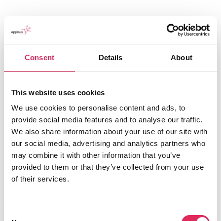
Consent
Details
About
This website uses cookies
We use cookies to personalise content and ads, to
provide social media features and to analyse our traffic.
Applaus leverer viden, værktøjer og undervisning,
We also share information about your use of our site with
der hjælper kulturinstitutioner med at udvikle deres
our social media, advertising and analytics partners who
publikumsstrategi i overensstemmelse med deres
may combine it with other information that you’ve
mission.
provided to them or that they’ve collected from your use
of their services.
Det gør vi, for at endnu flere borgere får mulighed for
at møde kunsten og kulturen, og for at
kulturinstitutionerne får kvalificeret viden og
Consent
inspiration til arbejde strategisk med