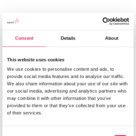
Consent
Details
About
This website uses cookies
We use cookies to personalise content and ads, to
provide social media features and to analyse our traffic.
Applaus leverer viden, værktøjer og undervisning,
We also share information about your use of our site with
der hjælper kulturinstitutioner med at udvikle deres
our social media, advertising and analytics partners who
publikumsstrategi i overensstemmelse med deres
may combine it with other information that you’ve
mission.
provided to them or that they’ve collected from your use
of their services.
Det gør vi, for at endnu flere borgere får mulighed for
at møde kunsten og kulturen, og for at
kulturinstitutionerne får kvalificeret viden og
Consent
inspiration til arbejde strategisk med