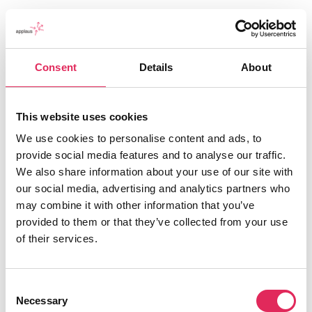
Consent
Details
About
This website uses cookies
We use cookies to personalise content and ads, to
Applaus leverer viden, værktøjer og undervisning,
provide social media features and to analyse our traffic.
der hjælper kulturinstitutioner med at udvikle deres
We also share information about your use of our site with
publikumsstrategi i overensstemmelse med deres
our social media, advertising and analytics partners who
mission.
may combine it with other information that you’ve
provided to them or that they’ve collected from your use
Det gør vi, for at endnu flere borgere får mulighed for
of their services.
at møde kunsten og kulturen, og for at
kulturinstitutionerne får kvalificeret viden og
inspiration til arbejde strategisk med
Consent
publikumsudvikling.
Necessary
Selection