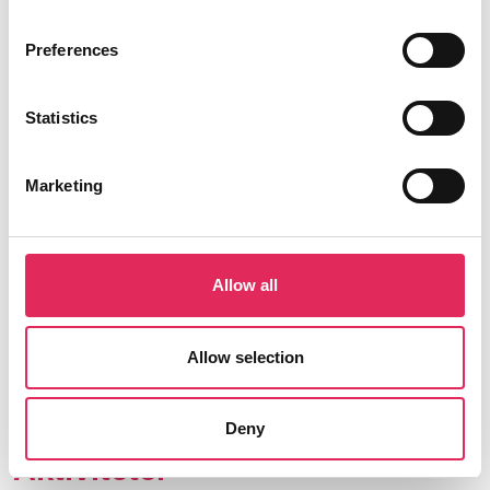
Applaus er finansieret af Kulturministeriet.
Preferences
Statistics
Find os
Marketing
Vartov
Farvergade 27, opgang D, 3. sal 1463
København
Allow all
CVR: 42809780
Allow selection
Deny
Aktiviteter