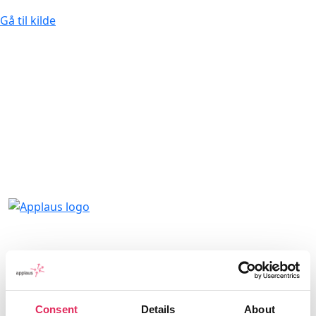
Gå til kilde
Applaus leverer viden, værktøjer og
undervisning, der hjælper kulturinstitutioner
med at udvikle deres publikumsstrategi i
overensstemmelse med deres mission.
Consent
Details
About