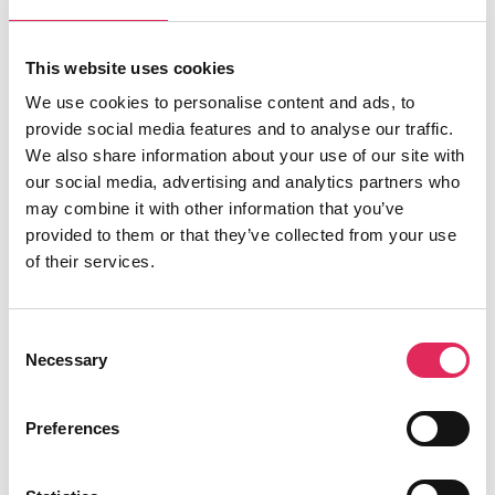
Det gør vi, for at endnu flere borgere får
mulighed for at møde kunsten og kulturen, og
This website uses cookies
for at kulturinstitutionerne får kvalificeret viden
We use cookies to personalise content and ads, to
og inspiration til arbejde strategisk med
provide social media features and to analyse our traffic.
publikumsudvikling.
We also share information about your use of our site with
our social media, advertising and analytics partners who
Applaus er finansieret af Kulturministeriet.
may combine it with other information that you’ve
provided to them or that they’ve collected from your use
of their services.
Find os
Consent
Necessary
Vartov
Selection
Farvergade 27, opgang D, 3. sal 1463
København
Preferences
CVR: 42809780