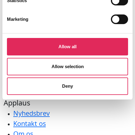
Statistics
Marketing
Aktiviteter
Undersøgelser
Allow all
Kurser
Værktøjer
Allow selection
Litteraturoversigt
Bliv medlem af applaus
Deny
Applaus
Nyhedsbrev
Kontakt os
Om os