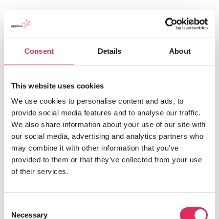
Consent
Details
About
This website uses cookies
We use cookies to personalise content and ads, to
Applaus leverer viden, værktøjer og undervisning,
provide social media features and to analyse our traffic.
der hjælper kulturinstitutioner med at udvikle deres
We also share information about your use of our site with
publikumsstrategi i overensstemmelse med deres
our social media, advertising and analytics partners who
mission.
may combine it with other information that you’ve
provided to them or that they’ve collected from your use
Det gør vi, for at endnu flere borgere får mulighed for
of their services.
at møde kunsten og kulturen, og for at
kulturinstitutionerne får kvalificeret viden og
Consent
inspiration til arbejde strategisk med
Necessary
Selection
publikumsudvikling.