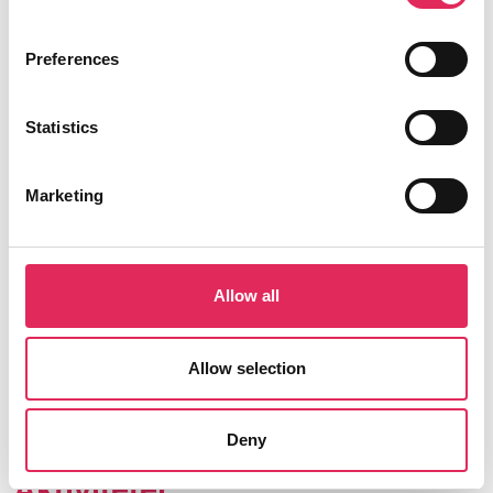
Applaus er finansieret af Kulturministeriet.
Preferences
Statistics
Find os
Marketing
Vartov
Farvergade 27, opgang D, 3. sal 1463
København
Allow all
CVR: 42809780
Allow selection
Deny
Aktiviteter