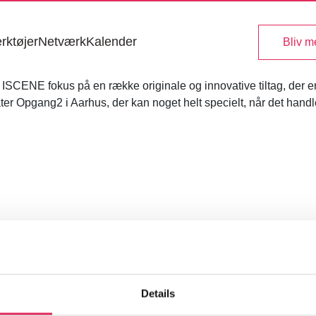
rktøjer
Netværk
Kalender
Bliv 
SCENE fokus på en række originale og innovative tiltag, der en
eater Opgang2 i Aarhus, der kan noget helt specielt, når det ha
Details