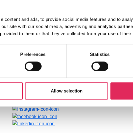
e content and ads, to provide social media features and to analy
 our site with our social media, advertising and analytics partn
 provided to them or that they’ve collected from your use of their
Find os
Aktivit
Preferences
Statistics
Vartov
Undersøgelser
Farvergade 27, opgang
Kurser
D, 3. sal 1463
Værktøjer
København
Litteraturoversi
Allow selection
CVR: 42809780
Bliv medlem af