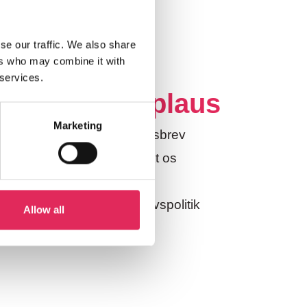
se our traffic. We also share
ers who may combine it with
 services.
eter
Applaus
Marketing
Nyhedsbrev
Kontakt os
Om os
gt
Privatlivspolitik
Allow all
 applaus