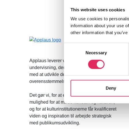
This website uses cookies
We use cookies to personalis
information about your use of
other information that you’ve
Consent
Necessary
Selection
Applaus leverer viden, værktøjer og
undervisning, der hjælper kulturinstitutioner
med at udvikle deres publikumsstrategi i
overensstemmelse med deres mission.
Deny
Det gør vi, for at endnu flere borgere får
mulighed for at møde kunsten og kulturen,
og for at kulturinstitutionerne får kvalificeret
viden og inspiration til arbejde strategisk
med publikumsudvikling.