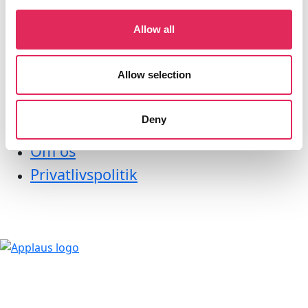
Litteraturoversigt
Allow all
Bliv medlem af applaus
Allow selection
Applaus
Nyhedsbrev
Deny
Kontakt os
Om os
Privatlivspolitik