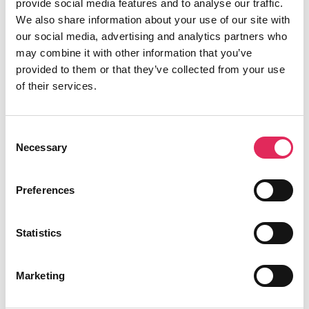
provide social media features and to analyse our traffic.
We also share information about your use of our site with
our social media, advertising and analytics partners who
Find os
may combine it with other information that you’ve
provided to them or that they’ve collected from your use
Vartov
of their services.
Farvergade 27, opgang D, 3. sal 1463
København
CVR: 42809780
Consent
Necessary
Selection
Preferences
Aktiviteter
Statistics
Undersøgelser
Kurser
Marketing
Værktøjer