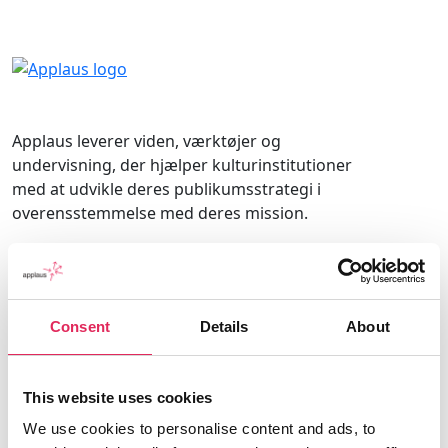
Applaus leverer viden, værktøjer og
undervisning, der hjælper kulturinstitutioner
med at udvikle deres publikumsstrategi i
overensstemmelse med deres mission.
Det gør vi, for at endnu flere borgere får
mulighed for at møde kunsten og kulturen, og
for at kulturinstitutionerne får kvalificeret viden
Consent
Details
About
og inspiration til arbejde strategisk med
publikumsudvikling.
This website uses cookies
Applaus er finansieret af Kulturministeriet.
We use cookies to personalise content and ads, to