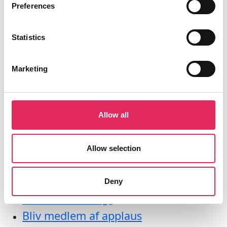
Preferences
Vartov
Farvergade 27, opgang D, 3. sal 1463
København
Statistics
CVR: 42809780
Marketing
Allow all
Aktiviteter
Undersøgelser
Allow selection
Kurser
Værktøjer
Deny
Litteraturoversigt
Bliv medlem af applaus