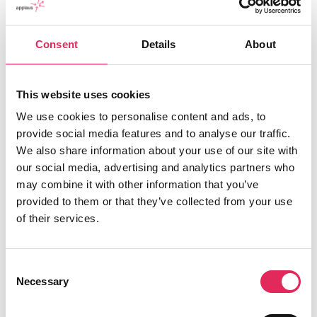
Applaus leverer viden, værktøjer og
Consent
Details
About
undervisning, der hjælper kulturinstitutioner
med at udvikle deres publikumsstrategi i
overensstemmelse med deres mission.
This website uses cookies
We use cookies to personalise content and ads, to
Det gør vi, for at endnu flere borgere får
provide social media features and to analyse our traffic.
mulighed for at møde kunsten og kulturen, og
We also share information about your use of our site with
for at kulturinstitutionerne får kvalificeret viden
our social media, advertising and analytics partners who
og inspiration til arbejde strategisk med
may combine it with other information that you’ve
publikumsudvikling.
provided to them or that they’ve collected from your use
of their services.
Applaus er finansieret af Kulturministeriet.
Consent
Necessary
Selection
Find os