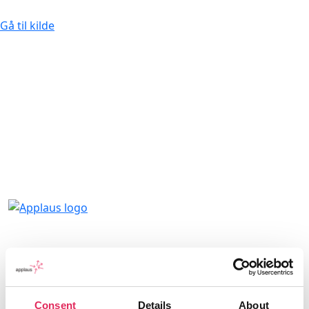
Gå til kilde
Applaus leverer viden, værktøjer og
undervisning, der hjælper kulturinstitutioner
med at udvikle deres publikumsstrategi i
Consent
Details
About
overensstemmelse med deres mission.