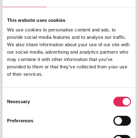
Det gør vi, for at endnu flere borgere får
This website uses cookies
mulighed for at møde kunsten og kulturen, og
for at kulturinstitutionerne får kvalificeret viden
We use cookies to personalise content and ads, to
og inspiration til arbejde strategisk med
provide social media features and to analyse our traffic.
publikumsudvikling.
We also share information about your use of our site with
our social media, advertising and analytics partners who
Applaus er finansieret af Kulturministeriet.
may combine it with other information that you’ve
provided to them or that they’ve collected from your use
of their services.
Find os
Consent
Necessary
Selection
Vartov
Farvergade 27, opgang D, 3. sal 1463
København
Preferences
CVR: 42809780