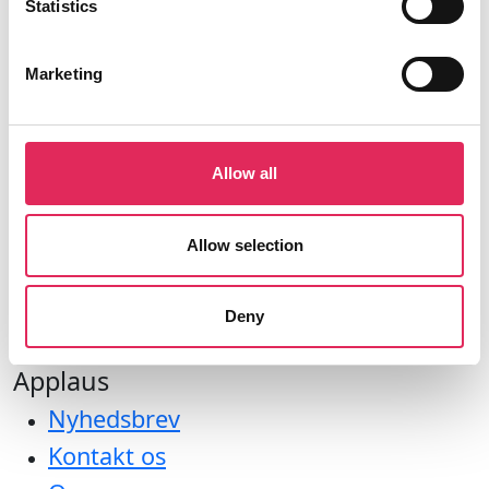
Statistics
Marketing
Aktiviteter
Undersøgelser
Allow all
Kurser
Værktøjer
Allow selection
Litteraturoversigt
Bliv medlem af applaus
Deny
Applaus
Nyhedsbrev
Kontakt os