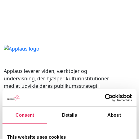
Applaus leverer viden, værktøjer og
undervisning, der hjælper kulturinstitutioner
med at udvikle deres publikumsstrategi i
overensstemmelse med deres mission.
Det gør vi, for at endnu flere borgere får
Consent
Details
About
mulighed for at møde kunsten og kulturen, og
for at kulturinstitutionerne får kvalificeret viden
og inspiration til arbejde strategisk med
This website uses cookies
publikumsudvikling.