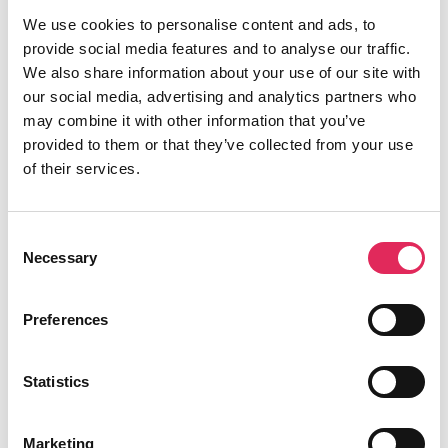
We use cookies to personalise content and ads, to
Applaus er finansieret af Kulturministeriet.
provide social media features and to analyse our traffic.
We also share information about your use of our site with
our social media, advertising and analytics partners who
may combine it with other information that you’ve
provided to them or that they’ve collected from your use
Find os
of their services.
Vartov
Farvergade 27, opgang D, 3. sal 1463
Consent
København
Necessary
Selection
CVR: 42809780
Preferences
Statistics
Aktiviteter
Marketing