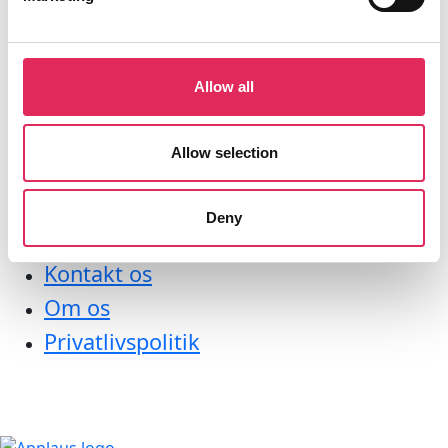
Undersøgelser
Kurser
Værktøjer
Allow all
Litteraturoversigt
Bliv medlem af applaus
Allow selection
Applaus
Deny
Nyhedsbrev
Kontakt os
Om os
Privatlivspolitik