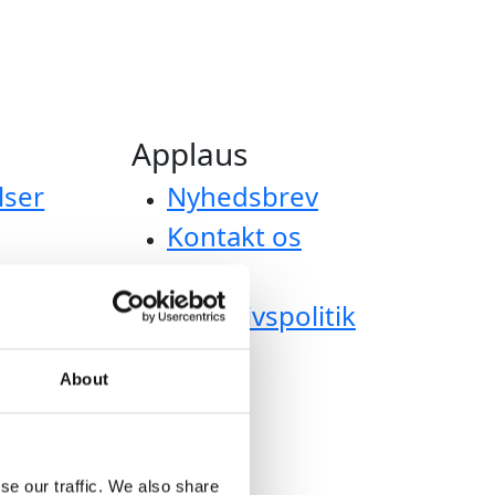
Applaus
lser
Nyhedsbrev
Kontakt os
Om os
versigt
Privatlivspolitik
m af
About
se our traffic. We also share