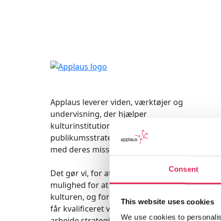
Applaus leverer viden, værktøjer og
undervisning, der hjælper
kulturinstitutioner med at udvikle deres
publikumsstrategi i overensstemmelse
med deres mission.
Consent
Det gør vi, for at endnu flere borgere får
mulighed for at møde kunsten og
kulturen, og for at kulturinstitutionerne
This website uses cookies
får kvalificeret viden og inspiration til
We use cookies to personalis
arbejde strategisk med