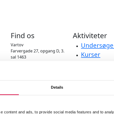
Find os
Aktiviteter
Undersøge
Vartov
Farvergade 27, opgang D, 3.
Kurser
sal 1463
Værktøjer
København
Litteraturo
CVR: 42809780
Bliv medle
applaus
Details
e content and ads, to provide social media features and to analy