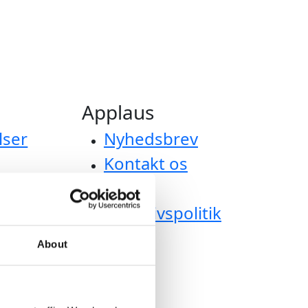
Applaus
lser
Nyhedsbrev
Kontakt os
Om os
versigt
Privatlivspolitik
m af
About