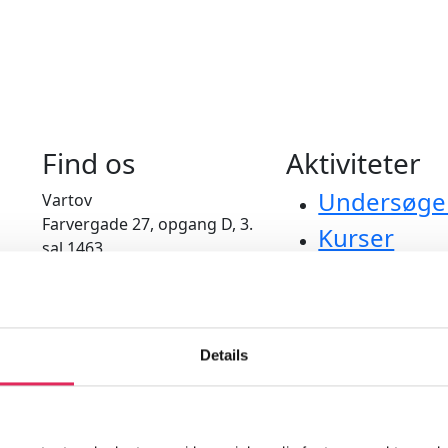
Find os
Aktiviteter
Undersøge
Vartov
Farvergade 27, opgang D, 3.
Kurser
sal 1463
Værktøjer
København
Litteraturo
CVR: 42809780
Bliv medle
Details
applaus