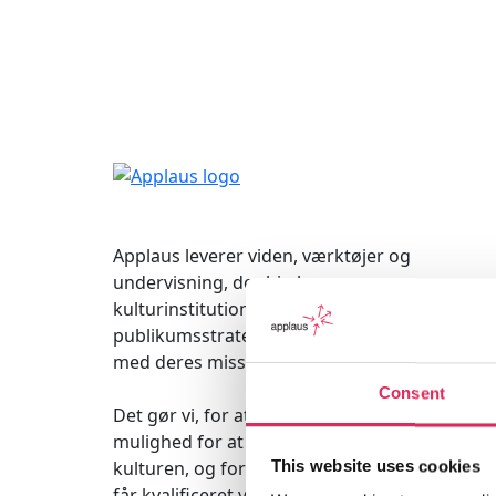
Applaus leverer viden, værktøjer og
undervisning, der hjælper
kulturinstitutioner med at udvikle deres
publikumsstrategi i overensstemmelse
med deres mission.
Consent
Det gør vi, for at endnu flere borgere får
mulighed for at møde kunsten og
kulturen, og for at kulturinstitutionerne
This website uses cookies
får kvalificeret viden og inspiration til