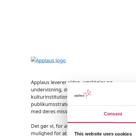
Applaus leverer viden, værktøjer og
undervisning, der hjælper
kulturinstitutioner med at udvikle deres
publikumsstrategi i overensstemmelse
med deres mission.
Consent
Det gør vi, for at endnu flere borgere får
mulighed for at møde kunsten og
This website uses cookies