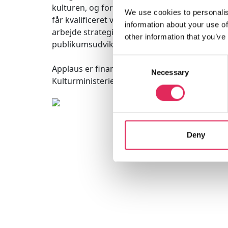
kulturen, og for at kulturinstitutionerne
We use cookies to personalis
får kvalificeret viden og inspiration til
information about your use of
arbejde strategisk med
other information that you’ve
publikumsudvikling.
Consent
Applaus er finansieret af
Necessary
Selection
Kulturministeriet.
Deny