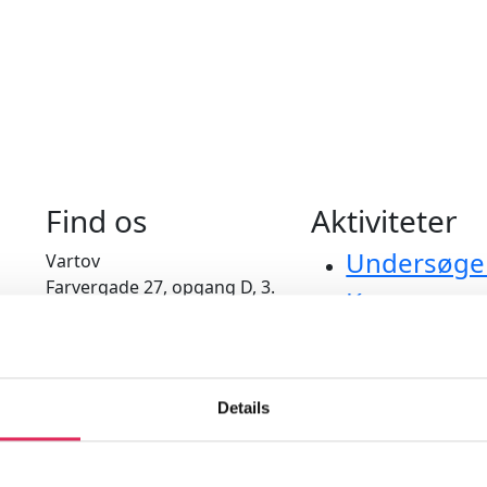
Find os
Aktiviteter
Undersøge
Vartov
Farvergade 27, opgang D, 3.
Kurser
sal 1463
Værktøjer
København
Litteraturo
CVR: 42809780
Details
Bliv medle
applaus