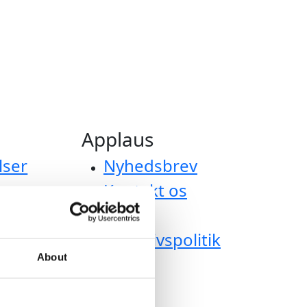
Applaus
lser
Nyhedsbrev
Kontakt os
Om os
versigt
Privatlivspolitik
About
m af