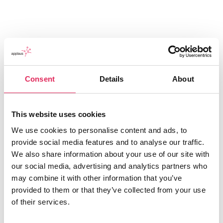
Consent
Details
About
This website uses cookies
We use cookies to personalise content and ads, to
provide social media features and to analyse our traffic.
We also share information about your use of our site with
Applaus leverer viden, værktøjer og undervisning,
our social media, advertising and analytics partners who
der hjælper kulturinstitutioner med at udvikle deres
may combine it with other information that you’ve
publikumsstrategi i overensstemmelse med deres
provided to them or that they’ve collected from your use
mission.
of their services.
Det gør vi, for at endnu flere borgere får mulighed for