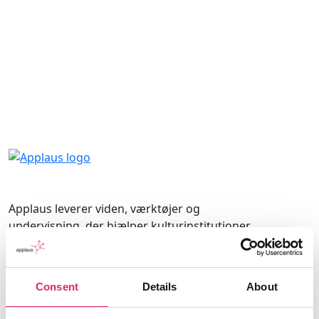
Applaus leverer viden, værktøjer og
undervisning, der hjælper kulturinstitutioner
med at udvikle deres publikumsstrategi i
overensstemmelse med deres mission.
Consent
Details
About
Det gør vi, for at endnu flere borgere får
mulighed for at møde kunsten og kulturen, og