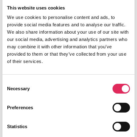
for at kulturinstitutionerne får kvalificeret viden
This website uses cookies
og inspiration til arbejde strategisk med
We use cookies to personalise content and ads, to
publikumsudvikling.
provide social media features and to analyse our traffic.
We also share information about your use of our site with
Applaus er finansieret af Kulturministeriet.
our social media, advertising and analytics partners who
may combine it with other information that you’ve
provided to them or that they’ve collected from your use
of their services.
Find os
Vartov
Consent
Farvergade 27, opgang D, 3. sal 1463
Necessary
Selection
København
CVR: 42809780
Preferences
Statistics