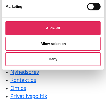
Marketing
Aktiviteter
Undersøgelser
Kurser
Allow all
Værktøjer
Litteraturoversigt
Allow selection
Bliv medlem af applaus
Deny
Applaus
Nyhedsbrev
Kontakt os
Om os
Privatlivspolitik