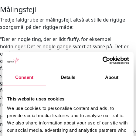
Målingsfejl
Tredje faldgrube er målingsfejl, altså at stille de rigtige
spørgsmål på den rigtige måde:
“Der er nogle ting, der er lidt fluffy, for eksempel
holdninger. Det er nogle gange svært at svare på. Det er
også det, der tager lang tid: “Ja, hvad synes jeg egentlig
om denne her forestilling? Hvilke oplevelser søger jeg
faktisk i teatret?” Det er nogle lidt dybe og svære
spørgsmål, man kan tænke længe over. Der er det nogle
Consent
Details
About
gange bedre at spørge mere konkret: “Har du været til
forestillinger tidligere? Minder denne forestilling dig om
andre, du har set?” Det er mere konkret for folk at
This website uses cookies
forholde sig til,” siger Marc Mougaard.
We use cookies to personalise content and ads, to
provide social media features and to analyse our traffic.
Han foreslår, at man prøver sine spørgsmål af på en
We also share information about your use of our site with
mindre gruppe først, alene for at finde ud af, hvordan de
our social media, advertising and analytics partners who
svarer – virker spørgsmålene efter hensigten? Er de mulige