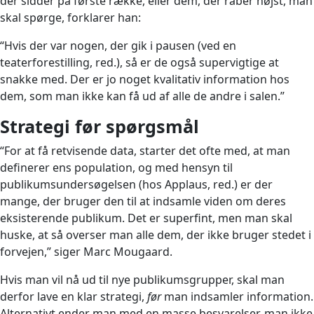
der sidder på første række, eller dem, der råber højst, man
skal spørge, forklarer han:
“Hvis der var nogen, der gik i pausen (ved en
teaterforestilling, red.), så er de også supervigtige at
snakke med. Der er jo noget kvalitativ information hos
dem, som man ikke kan få ud af alle de andre i salen.”
Strategi før spørgsmål
“For at få retvisende data, starter det ofte med, at man
definerer ens population, og med hensyn til
publikumsundersøgelsen (hos Applaus, red.) er der
mange, der bruger den til at indsamle viden om deres
eksisterende publikum. Det er superfint, men man skal
huske, at så overser man alle dem, der ikke bruger stedet i
forvejen,” siger Marc Mougaard.
Hvis man vil nå ud til nye publikumsgrupper, skal man
derfor lave en klar strategi,
før
man indsamler information.
Alternativt ender man med en masse besvarelser, man ikke