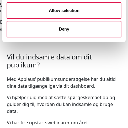
gætte. Man har faktisk nogle trends og
nogle synsninger og data at basere sine beslutninger på.”
Allow selection
Det handler om at være realistisk og kritisk, men også om
at tage den viden ind, man rent faktisk får tilbage.
Deny
Vil du indsamle data om dit
publikum?
Med Applaus’ publikumsundersøgelse har du altid
dine data tilgængelige via dit dashboard.
Vi hjælper dig med at sætte spørgeskemaet op og
guider dig til, hvordan du kan indsamle og bruge
data.
Vi har fire opstartswebinarer om året.