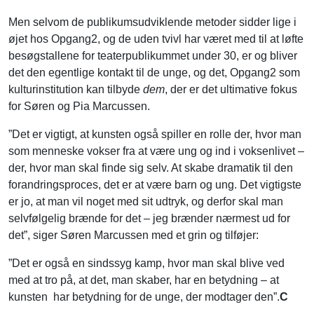
Men selvom de publikumsudviklende metoder sidder lige i
øjet hos Opgang2, og de uden tvivl har været med til at løfte
besøgstallene for teaterpublikummet under 30, er og bliver
det den egentlige kontakt til de unge, og det, Opgang2 som
kulturinstitution kan tilbyde
dem
, der er det ultimative fokus
for Søren og Pia Marcussen.
”Det er vigtigt, at kunsten også spiller en rolle der, hvor man
som menneske vokser fra at være ung og ind i voksenlivet –
der, hvor man skal finde sig selv. At skabe dramatik til den
forandringsproces, det er at være barn og ung. Det vigtigste
er jo, at man vil noget med sit udtryk, og derfor skal man
selvfølgelig brænde for det – jeg brænder nærmest ud for
det”, siger Søren Marcussen med et grin og tilføjer:
”Det er også en sindssyg kamp, hvor man skal blive ved
med at tro på, at det, man skaber, har en betydning – at
kunsten har betydning for de unge, der modtager den”.
C