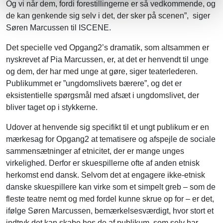
Og vi når dem, fordi forestillingerne er så vedkommende, og
de kan genkende sig selv i det, der sker på scenen”, siger
Søren Marcussen til ISCENE.
Det specielle ved Opgang2’s dramatik, som altsammen er
nyskrevet af Pia Marcussen, er, at det er henvendt til unge
og dem, der har med unge at gøre, siger teaterlederen.
Publikummet er ”ungdomslivets bærere”, og det er
eksistentielle spørgsmål med afsæt i ungdomslivet, der
bliver taget op i stykkerne.
Udover at henvende sig specifikt til et ungt publikum er en
mærkesag for Opgang2 at tematisere og afspejle de sociale
sammensætninger af etnicitet, der er mange unges
virkelighed. Derfor er skuespillerne ofte af anden etnisk
herkomst end dansk. Selvom det at engagere ikke-etnisk
danske skuespillere kan virke som et simpelt greb – som de
fleste teatre nemt og med fordel kunne skrue op for – er det,
ifølge Søren Marcussen, bemærkelsesværdigt, hvor stort et
indtryk det kan skabe hos de af publikum, som selv har