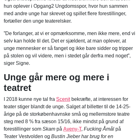
hun oplever i Opgang2 Ungdomsspor, hvor hun sammen
med andre unge har skrevet og spillet flere forestillinger,
fortæller den unge teaterelsker.
”De forlanger, at vi er opmærksomme, men ikke mere, end vi
selv kan holde til det. Det er sjældent, at man oplever, at
unge mennesker er så fanget og ikke bare sidder og tripper
på stolen og vil videre, men i stedet går derfra med noget”,
siger Signe.
Unge går mere og mere i
teatret
I 2018 kunne nye tal fra
Scenit
bekræfte, at interessen for
teater stiger blandt de unge. Salget af billetter til de 14-25-
årige på de storkøbenhavnske små og mellemstore teatre
steg med 8 % fra sæson 15/16, ikke mindst på grund af
forestillinger som
Skam
på
Aveny-T
,
Fucking Åmål
på
Teater Vestvolden og
Bustin Jieber har brug for en