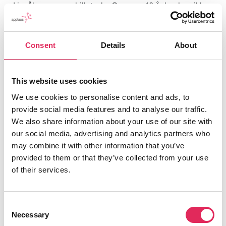
ud i målgrupper og billetsalg. Gennem 46 år har han ikke
desto mindre – sammen med hustruen Pia Marcussen –
formået at gøre teater tilgængeligt for en af de
publikumsgrupper, der er allersværest at nå: De unge.
Consent
Details
About
Siden
Opgang2
slog dørene op, har flere hundreder
scenekunstspirer været igennem teatrets ungdomsafdeling.
This website uses cookies
Og de anmelderroste, profesionelle forestillinger, der
We use cookies to personalise content and ads, to
opføres på Aarhus Teater og siden drager på turné, er altid
provide social media features and to analyse our traffic.
velbesøgt af de unge, der beskriver stykkerne som ”vilde”,
We also share information about your use of our site with
”fantastiske” og ”en helt anden oplevelse”. Bare mellem
our social media, advertising and analytics partners who
2014 og 2018 opførte Opgang2 7 forskellige forestillinger
may combine it with other information that you’ve
med 836 opførelser i 99 byer for over 100.000 tilskuere.
provided to them or that they’ve collected from your use
Men hvad er det, Opgang2 kan, og kan andre teatre lære af
of their services.
det, når det kommer til at række ud til det unge
teaterpublikum? ISCENE talte med Søren Marcussen om
hans vedholdende engagement i børne og ungdomsteater.
Consent
Necessary
“Jeg troede ikke, at teater var
Selection