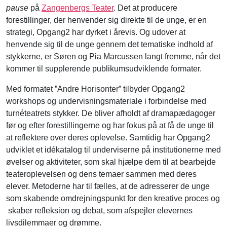
pause
på
Zangenbergs Teater
. Det at producere
forestillinger, der henvender sig direkte til de unge, er en
strategi, Opgang2 har dyrket i årevis. Og udover at
henvende sig til de unge gennem det tematiske indhold af
stykkerne, er Søren og Pia Marcussen langt fremme, når det
kommer til supplerende publikumsudviklende formater.
Med formatet ”Andre Horisonter” tilbyder Opgang2
workshops og undervisningsmateriale i forbindelse med
turnéteatrets stykker. De bliver afholdt af dramapædagoger
før og efter forestillingerne og har fokus på at få de unge til
at reflektere over deres oplevelse. Samtidig har Opgang2
udviklet et idékatalog til underviserne på institutionerne med
øvelser og aktiviteter, som skal hjælpe dem til at bearbejde
teateroplevelsen og dens temaer sammen med deres
elever. Metoderne har til fælles, at de adresserer de unge
som skabende omdrejningspunkt for den kreative proces og
skaber refleksion og debat, som afspejler elevernes
livsdilemmaer og drømme.