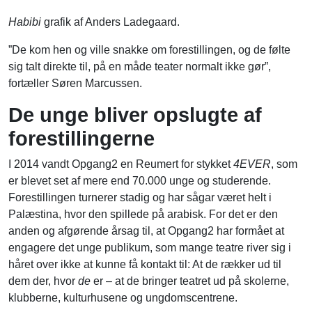
Habibi
grafik af Anders Ladegaard.
”De kom hen og ville snakke om forestillingen, og de følte
sig talt direkte til, på en måde teater normalt ikke gør”,
fortæller Søren Marcussen.
De unge bliver opslugte af
forestillingerne
I 2014 vandt Opgang2 en Reumert for stykket
4EVER
, som
er blevet set af mere end 70.000 unge og studerende.
Forestillingen turnerer stadig og har sågar været helt i
Palæstina, hvor den spillede på arabisk. For det er den
anden og afgørende årsag til, at Opgang2 har formået at
engagere det unge publikum, som mange teatre river sig i
håret over ikke at kunne få kontakt til: At de rækker ud til
dem der, hvor
de
er – at de bringer teatret ud på skolerne,
klubberne, kulturhusene og ungdomscentrene.