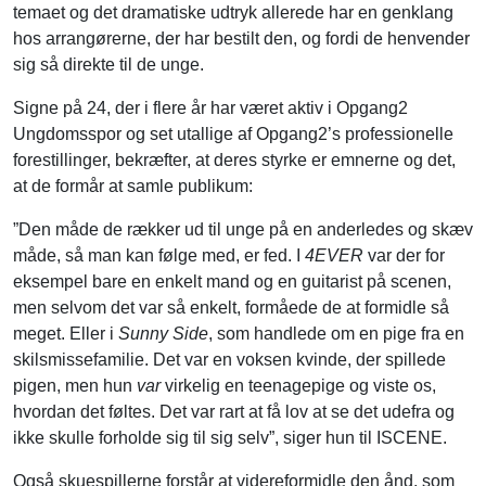
temaet og det dramatiske udtryk allerede har en genklang
hos arrangørerne, der har bestilt den, og fordi de henvender
sig så direkte til de unge.
Signe på 24, der i flere år har været aktiv i Opgang2
Ungdomsspor og set utallige af Opgang2’s professionelle
forestillinger, bekræfter, at deres styrke er emnerne og det,
at de formår at samle publikum:
”Den måde de rækker ud til unge på en anderledes og skæv
måde, så man kan følge med, er fed. I
4EVER
var der for
eksempel bare en enkelt mand og en guitarist på scenen,
men selvom det var så enkelt, formåede de at formidle så
meget. Eller i
Sunny Side
, som handlede om en pige fra en
skilsmissefamilie. Det var en voksen kvinde, der spillede
pigen, men hun
var
virkelig en teenagepige og viste os,
hvordan det føltes. Det var rart at få lov at se det udefra og
ikke skulle forholde sig til sig selv”, siger hun til ISCENE.
Også skuespillerne forstår at videreformidle den ånd, som