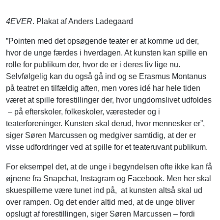
4EVER
. Plakat af Anders Ladegaard
”Pointen med det opsøgende teater er at komme ud der,
hvor de unge færdes i hverdagen. At kunsten kan spille en
rolle for publikum der, hvor de er i deres liv lige nu.
Selvfølgelig kan du også gå ind og se Erasmus Montanus
på teatret en tilfældig aften, men vores idé har hele tiden
været at spille forestillinger der, hvor ungdomslivet udfoldes
– på efterskoler, folkeskoler, væresteder og i
teaterforeninger. Kunsten skal derud, hvor mennesker er”,
siger Søren Marcussen og medgiver samtidig, at der er
visse udfordringer ved at spille for et teateruvant publikum.
For eksempel det, at de unge i begyndelsen ofte ikke kan få
øjnene fra Snapchat, Instagram og Facebook. Men her skal
skuespillerne være tunet ind på, at kunsten altså skal ud
over rampen. Og det ender altid med, at de unge bliver
opslugt af forestillingen, siger Søren Marcussen – fordi