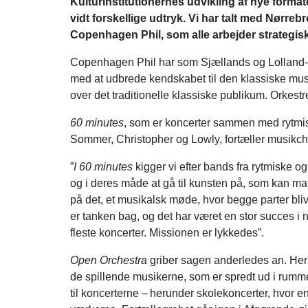
Kulturinstitutionernes udvikling af nye forma
vidt forskellige udtryk. Vi har talt med Nørre
Copenhagen Phil, som alle arbejder strategis
Copenhagen Phil har som Sjællands og Lolland-F
med at udbrede kendskabet til den klassiske mu
over det traditionelle klassiske publikum. Orkestr
60 minutes
, som er koncerter sammen med rytmi
Sommer, Christopher og Lowly, fortæller musikch
”
I 60 minutes
kigger vi efter bands fra rytmiske og
og i deres måde at gå til kunsten på, som kan mat
på det, et musikalsk møde, hvor begge parter blive
er tanken bag, og det har været en stor succes i næ
fleste koncerter. Missionen er lykkedes”.
Open Orchestra
griber sagen anderledes an. Her i
de spillende musikerne, som er spredt ud i rumme
til koncerterne – herunder skolekoncerter, hvor en