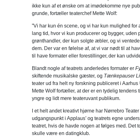
ikke kun af et ønske om at imødekomme nye publ
grunde, fortæller teaterchef Mette Wolf:
”Vi har kun én scene, og vi har kun mulighed for a
lang tid, hvor vi kun producerer og bygger, uden
grønthandler, der kun solgte æbler, og vi ventede
dem. Der var en følelse af, at vi var nødt til at ha
til have formater eller forestillinger, der kan ud
Blandt nogle af teatrets anderledes formater er
F
skiftende musikalske gæster, og
Tænkepauser L
teater ud fra helt ny forskning publiceret i Aarh
Mette Wolf fortæller, at der er en tydelig tendens t
yngre og lidt mere teateruvant publikum.
I et helt andet kreativt hjørne har Nørrebro Teat
udgangspunkt i Applaus’ og teatrets egne undersø
teatret, hvis de havde nogen at følges med. Det t
skulle være en datingklub.