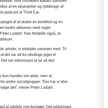
øjeblikke, hvor musikken kædes sammen
idles af en skuespiller og lyddesign af
ts-podcast af Third Ear.
 optaget af at skabe en kontekst og en
asien bedre aktiveres med nogle
Peter Lodahl. Han fortæller også, at
publikum.
 de artister, vi arbejder sammen med. Til
det var alt fra otteårige piger til
et var interessant at se så stor
e kun handler om alder, men at
 for andre socialgrupper. ”Der har vi ikke
rsøge det”, mener Peter Lodahl.
ed at udvikle nye formater. Det udspringer