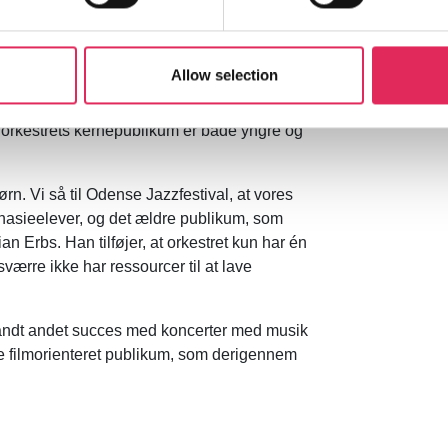
ire koncerter på Posten, hvor der kunne
igen, men denne gang på Odeon med de
n og i en dobbeltkoncert med
Allow selection
or orkestrets kernepublikum er både yngre og
rn. Vi så til Odense Jazzfestival, at vores
nasieelever, og det ældre publikum, som
n Erbs. Han tilføjer, at orkestret kun har én
værre ikke har ressourcer til at lave
landt andet succes med koncerter med musik
ere filmorienteret publikum, som derigennem