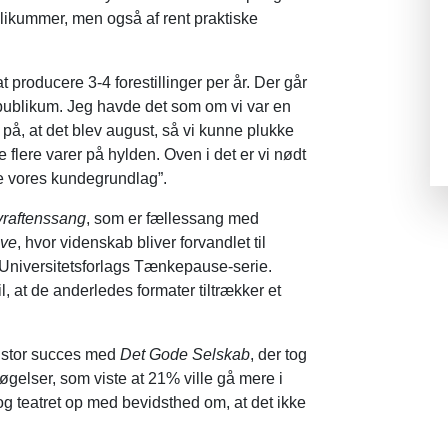
ikummer, men også af rent praktiske
t producere 3-4 forestillinger per år. Der går
 publikum. Jeg havde det som om vi var en
 på, at det blev august, så vi kunne plukke
ve flere varer på hylden. Oven i det er vi nødt
vide vores kundegrundlag”.
yraftenssang
, som er fællessang med
ive
, hvor videnskab bliver forvandlet til
us Universitetsforlags Tænkepause-serie.
il, at de anderledes formater tiltrækker et
er stor succes med
Det Gode Selskab
, der tog
gelser, som viste at 21% ville gå mere i
og teatret op med bevidsthed om, at det ikke