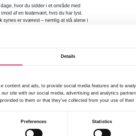
e dage, hvor du sidder i et område med
imod af en teatervært, hvis du har lyst.
k synes er sværest – nemlig at stå alene i
at som succeskriterie, at hvis der bare var
r rundet 300, og det er kun toppen, tror jeg”,
Details
 er Fyns professionelle bigband og støttet
n forpligtelse om en indsats på tre
ere kunstnerisk indsats.
e content and ads, to provide social media features and to analy
rn meget bogstaveligt og konkret
 our site with our social media, advertising and analytics partn
som orkestrets kor. Kahoot (online
 provided to them or that they’ve collected from your use of their
som ramme, hvor publikum besvarer
efterfølgende sange. Kahoot-koncerterne
Preferences
Statistics
rkesterchef Hans Christian Erbs:
 men også forældrene, så vi rammer dem og