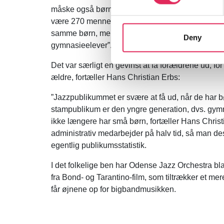
måske også børnenes bedsteforældre. Vi lavede f
være 270 mennesker ad gangen. Nu gør vi det 
samme børn, men på én gang, altså 450 skolebør
Deny
gymnasieelever”.
Det var særligt en gevinst at få forældrene ud, f
ældre, fortæller Hans Christian Erbs:
”Jazzpublikummet er svære at få ud, når de har bø
stampublikum er den yngre generation, dvs. gym
ikke længere har små børn, fortæller Hans Christia
administrativ medarbejder på halv tid, så man des
egentlig publikumsstatistik.
I det folkelige ben har Odense Jazz Orchestra b
fra Bond- og Tarantino-film, som tiltrækker et m
får øjnene op for bigbandmusikken.