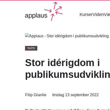
Kurser
Viden
Væ
TUTTI
Stor idérigdom i
publikumsudvikli
Filip Granlie
tirsdag 13 september 2022