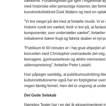
værkerne. Fortællegrebet går igen i Afgørende 
med historiske eller personlige historier, der form
kunstnerkollektivet Dark Matters og med en optak
”Vi tror meget på det med at fortælle musik. Vi er
historie rundt om værket, fordi vi tror på, at fant
komponenter, som understøtter værket”, fortæller 
initiativerne bærer frugt og faktisk skaber et nyt 
”Publikum til
60 minutes
er i høj grad afspejlet af
koncerten med Christopher overraskede det mig, at 
teenagere, gymnasieelever og ældre mennesker. D
aldersspredning”, fortæller Peter Lodahl.
Han påpeger samtidig, at publikumsudvikling ikk
kulturinstitutionerne også har en forpligtelse over
nogen færdig formel, men det er
ongoing
at unde
Det Gode Selskab
Nørrebro Teater har i en del år eksperimenteret m