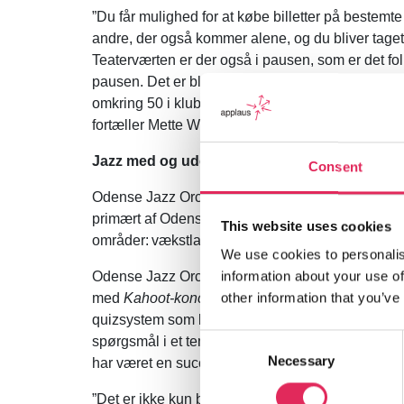
”Du får mulighed for at købe billetter på bestemt
andre, der også kommer alene, og du bliver taget 
Teaterværten er der også i pausen, som er det fol
pausen. Det er blevet en kæmpesucces. Vi havde s
omkring 50 i klubben, ville det være dejligt. Vi ha
fortæller Mette Wolf.
Jazz med og uden børn
Consent
Odense Jazz Orchestra (tidligere TipToe BigBand)
primært af Odense Kommune. Med støtten følger e
This website uses cookies
områder: vækstlag og børn, det folkelige og en m
We use cookies to personalis
Odense Jazz Orchestra tager involveringen af bø
information about your use of
med
Kahoot-koncerter
, hvor skolebørn optræder 
other information that you’ve
quizsystem som bl.a. bruges i skoler) fungerer 
Consent
spørgsmål i et tema, der korresponderer med de 
Necessary
Selection
har været en succes på flere punkter, fortæller o
”Det er ikke kun børnene, der møder bigbandet,