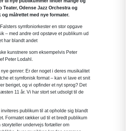
ter til nye publikummer finder mange og
bro Teater, Odense Jazz Orchestra og
k og målrettet med nye formater.
alsters symfoniorkester en stor opgave
sik – med andre ord opstøve et publikum ud
et har blandt andet
ske kunstnere som eksempelvis Peter
ef Peter Lodahl.
 nye genrer: Er der noget i deres musikalitet
che et symfonisk format – kan vi lave et snit
r beriget, og vi opfinder et nyt sprog? Det
sten 11 år. Vi har stort set udsolgt til de
nviteres publikum til at opholde sig blandt
t. Formatet rækker ud til et bredt publikum
 storyteller undervejs fortæller om