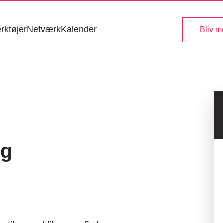
rktøjer
Netværk
Kalender
Bliv 
ng