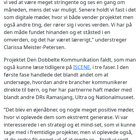
vi ved at være meget stringente og ses en gang om
måneden, mens det var muligt. Senere holdt vi fast i det
som digitale møder, hvor vi både vender projektet men
også andre ting, der rører sig i vores verden. Vi har på
den måde fundet hinanden og et ståsted i en
omverden, og det har været lærerigt,” understreger
Clarissa Meister-Petersen.
Projektet Den Dobbelte Kommunikation faldt, som man
også kunne læse tidligere på
ISCENE
, i tre faser. I den
første fase handlede det blandt andet om at
undersøge, hvordan andre brancher kommunikerer
direkte til børn, og her har partnerne haft møder med
blandt andre DRs Ramasjang, Ultra og Nationalmuseet.
”Det blev en øjenåbner, og nogle meget positive møder,
hvor vi oplevede dem som ekstremt generøse. Vi var
interesserede i en strategi og et mind-set, som vi kunne
tage med i fremtidige projekter, men vi oplevede også,
at de andre fik noget ud af at møde os – fordi vi reelt