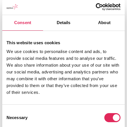
man tænker børn med på en helt anden måde, så er det
omfattende. Tid er derfor også en vigtig faktor. Vi har
haft ret lange møder, og det har været givtigt, fordi det
har skabt et stærkt tillidsbånd og refleksionsrum. På
Consent
Details
About
den måde står man på skuldrene af hinanden.”
Generelle processerfaringer
This website uses cookies
Louise Ejgod Hansen, lektor og forskningsleder på
We use cookies to personalise content and ads, to
Center for Kulturevaluering, har været med til at
provide social media features and to analyse our traffic.
udvælge de fem Applaus-projekter, og hun har også
We also share information about your use of our site with
fulgt dem undervejs (i samarbejde med Nanna
our social media, advertising and analytics partners who
Holdgaard) med månedlige logbøger og interviews
may combine it with other information that you’ve
midtvejs.
provided to them or that they’ve collected from your use
of their services.
”Nogle projekter har selvfølgelig været stærkt
udfordrede af Corona, fordi de oprindeligt ville måle på,
om deres aktiviteter kunne flytte billetsalget. Andre, der
Consent
har haft mere interne processer, har været mindre
Necessary
Selection
udfordrede – men Corona fylder jo for alle,”