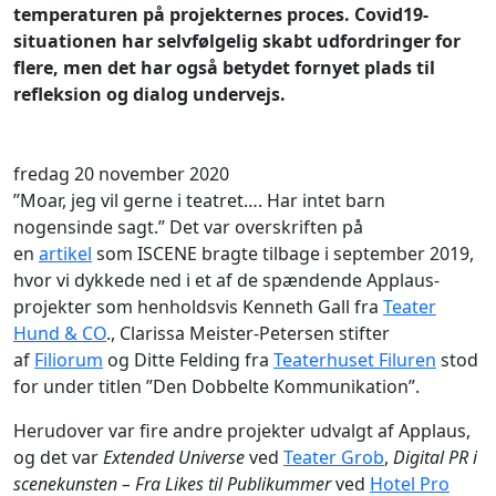
temperaturen på projekternes proces. Covid19-
situationen har selvfølgelig skabt udfordringer for
flere, men det har også betydet fornyet plads til
refleksion og dialog undervejs.
fredag 20 november 2020
”Moar, jeg vil gerne i teatret…. Har intet barn
nogensinde sagt.” Det var overskriften på
en
artikel
som ISCENE bragte tilbage i september 2019,
hvor vi dykkede ned i et af de spændende Applaus-
projekter som henholdsvis Kenneth Gall fra
Teater
Hund & CO
., Clarissa Meister-Petersen stifter
af
Filiorum
og Ditte Felding fra
Teaterhuset Filuren
stod
for under titlen ”Den Dobbelte Kommunikation”.
Herudover var fire andre projekter udvalgt af Applaus,
og det var
Extended Universe
ved
Teater Grob
,
Digital PR i
scenekunsten – Fra Likes til Publikummer
ved
Hotel Pro