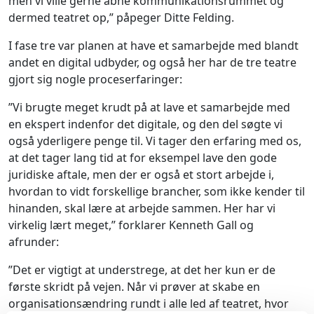
men vi ville gerne åbne kommunikationsrummet og
dermed teatret op,” påpeger Ditte Felding.
I fase tre var planen at have et samarbejde med blandt
andet en digital udbyder, og også her har de tre teatre
gjort sig nogle proceserfaringer:
”Vi brugte meget krudt på at lave et samarbejde med
en ekspert indenfor det digitale, og den del søgte vi
også yderligere penge til. Vi tager den erfaring med os,
at det tager lang tid at for eksempel lave den gode
juridiske aftale, men der er også et stort arbejde i,
hvordan to vidt forskellige brancher, som ikke kender til
hinanden, skal lære at arbejde sammen. Her har vi
virkelig lært meget,” forklarer Kenneth Gall og
afrunder:
”Det er vigtigt at understrege, at det her kun er de
første skridt på vejen. Når vi prøver at skabe en
organisationsændring rundt i alle led af teatret, hvor