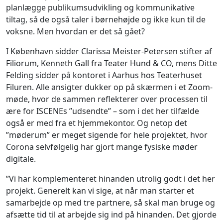
planlægge publikumsudvikling og kommunikative
tiltag, så de også taler i børnehøjde og ikke kun til de
voksne. Men hvordan er det så gået?
I København sidder Clarissa Meister-Petersen stifter af
Filiorum, Kenneth Gall fra Teater Hund & CO, mens Ditte
Felding sidder på kontoret i Aarhus hos Teaterhuset
Filuren. Alle ansigter dukker op på skærmen i et Zoom-
møde, hvor de sammen reflekterer over processen til
ære for ISCENEs ”udsendte” – som i det her tilfælde
også er med fra et hjemmekontor. Og netop det
”møderum” er meget sigende for hele projektet, hvor
Corona selvfølgelig har gjort mange fysiske møder
digitale.
”Vi har komplementeret hinanden utrolig godt i det her
projekt. Generelt kan vi sige, at når man starter et
samarbejde op med tre partnere, så skal man bruge og
afsætte tid til at arbejde sig ind på hinanden. Det gjorde